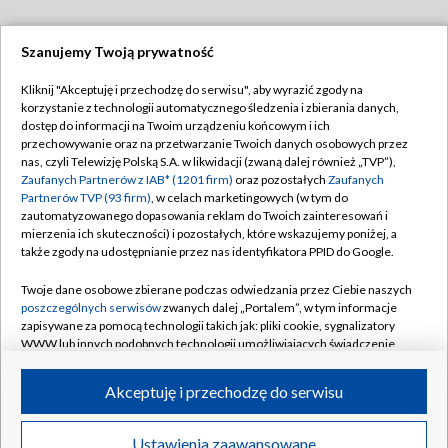
Szanujemy Twoją prywatność
Dołącz do nas:
Kliknij "Akceptuję i przechodzę do serwisu", aby wyrazić zgody na
korzystanie z technologii automatycznego śledzenia i zbierania danych,
TVP
dostęp do informacji na Twoim urządzeniu końcowym i ich
Abonament TVP
przechowywanie oraz na przetwarzanie Twoich danych osobowych przez
Regulamin TVP
nas, czyli Telewizję Polską S.A. w likwidacji (zwaną dalej również „TVP”),
Emisja w TVP
Polityka prywatności
Zaufanych Partnerów z IAB* (1201 firm)
oraz pozostałych
Zaufanych
Partnerów TVP (93 firm)
, w celach marketingowych (w tym do
Centrum informacji TVP
Moje zgody
zautomatyzowanego dopasowania reklam do Twoich zainteresowań i
mierzenia ich skuteczności) i pozostałych, które wskazujemy poniżej, a
Naziemna Telewizja Cyfrowa
Pomoc
także zgody na udostępnianie przez nas identyfikatora PPID do Google.
Sklep TVP
Biuro reklamy
Twoje dane osobowe zbierane podczas odwiedzania przez Ciebie naszych
Rada Programowa
Kontakt
poszczególnych serwisów
zwanych dalej „Portalem”, w tym informacje
zapisywane za pomocą technologii takich jak: pliki cookie, sygnalizatory
System NOS
WWW lub innych podobnych technologii umożliwiających świadczenie
dopasowanych i bezpiecznych usług, personalizację treści oraz reklam,
Informacje o nadawcy
Kanały
udostępnianie funkcji mediów społecznościowych oraz analizowanie
Akceptuję i przechodzę do serwisu
ruchu w Internecie.
Program dla prasy
©2026 Telewizja Polska S.A. w likwidacji
Biuro Reklamy
Twoje dane osobowe zbierane podczas odwiedzania przez Ciebie
Ustawienia zaawansowane