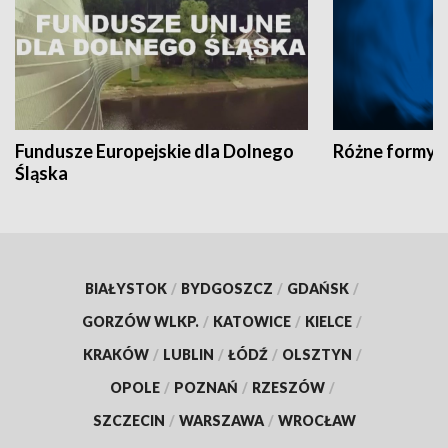
Fundusze Europejskie dla Dolnego
Różne formy t
Śląska
BIAŁYSTOK
/
BYDGOSZCZ
/
GDAŃSK
/
GORZÓW WLKP.
/
KATOWICE
/
KIELCE
/
KRAKÓW
/
LUBLIN
/
ŁÓDŹ
/
OLSZTYN
/
OPOLE
/
POZNAŃ
/
RZESZÓW
/
SZCZECIN
/
WARSZAWA
/
WROCŁAW