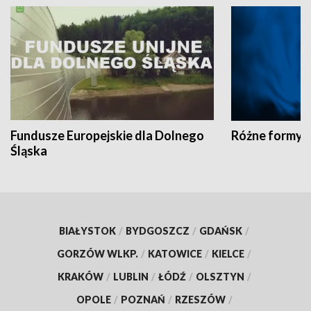
Fundusze Europejskie dla Dolnego
Różne formy t
Śląska
BIAŁYSTOK
/
BYDGOSZCZ
/
GDAŃSK
/
GORZÓW WLKP.
/
KATOWICE
/
KIELCE
/
KRAKÓW
/
LUBLIN
/
ŁÓDŹ
/
OLSZTYN
/
OPOLE
/
POZNAŃ
/
RZESZÓW
/