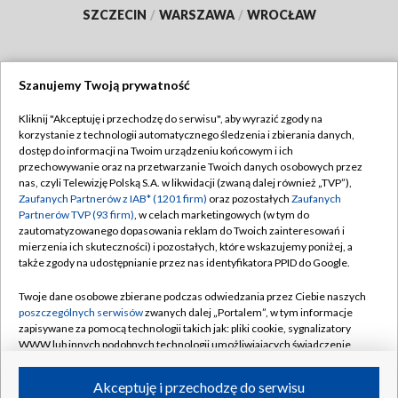
SZCZECIN
/
WARSZAWA
/
WROCŁAW
Szanujemy Twoją prywatność
Dołącz do nas:
Kliknij "Akceptuję i przechodzę do serwisu", aby wyrazić zgody na
korzystanie z technologii automatycznego śledzenia i zbierania danych,
TVP
dostęp do informacji na Twoim urządzeniu końcowym i ich
Abonament TVP
przechowywanie oraz na przetwarzanie Twoich danych osobowych przez
Regulamin TVP
nas, czyli Telewizję Polską S.A. w likwidacji (zwaną dalej również „TVP”),
Emisja w TVP
Polityka prywatności
Zaufanych Partnerów z IAB* (1201 firm)
oraz pozostałych
Zaufanych
Partnerów TVP (93 firm)
, w celach marketingowych (w tym do
Centrum informacji TVP
Moje zgody
zautomatyzowanego dopasowania reklam do Twoich zainteresowań i
mierzenia ich skuteczności) i pozostałych, które wskazujemy poniżej, a
Naziemna Telewizja Cyfrowa
Pomoc
także zgody na udostępnianie przez nas identyfikatora PPID do Google.
Sklep TVP
Biuro reklamy
Twoje dane osobowe zbierane podczas odwiedzania przez Ciebie naszych
Rada Programowa
Kontakt
poszczególnych serwisów
zwanych dalej „Portalem”, w tym informacje
zapisywane za pomocą technologii takich jak: pliki cookie, sygnalizatory
System NOS
WWW lub innych podobnych technologii umożliwiających świadczenie
dopasowanych i bezpiecznych usług, personalizację treści oraz reklam,
Informacje o nadawcy
Kanały
udostępnianie funkcji mediów społecznościowych oraz analizowanie
Akceptuję i przechodzę do serwisu
ruchu w Internecie.
Program dla prasy