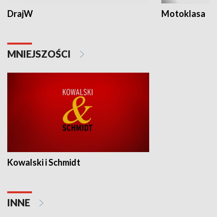
DrajW
Motoklasa
MNIEJSZOŚCI
Kowalski i Schmidt
INNE