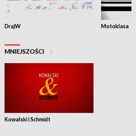
DrajW
Motoklasa
MNIEJSZOŚCI
Kowalski i Schmidt