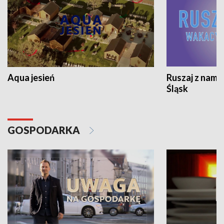
Aqua jesień
Ruszaj z nami
Śląsk
GOSPODARKA