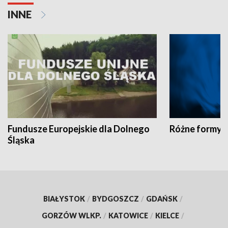
INNE
Fundusze Europejskie dla Dolnego
Różne formy t
Śląska
BIAŁYSTOK
/
BYDGOSZCZ
/
GDAŃSK
/
GORZÓW WLKP.
/
KATOWICE
/
KIELCE
/