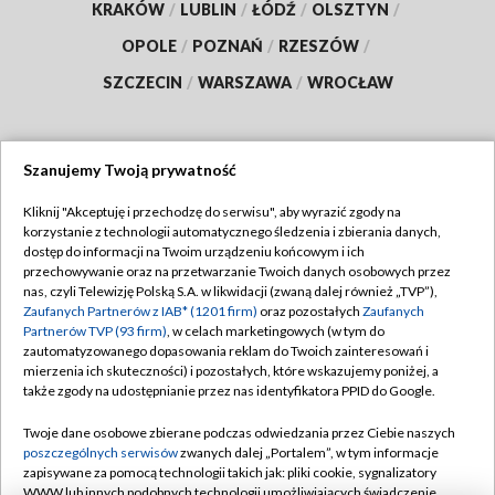
KRAKÓW
/
LUBLIN
/
ŁÓDŹ
/
OLSZTYN
/
OPOLE
/
POZNAŃ
/
RZESZÓW
/
SZCZECIN
/
WARSZAWA
/
WROCŁAW
Szanujemy Twoją prywatność
Dołącz do nas:
Kliknij "Akceptuję i przechodzę do serwisu", aby wyrazić zgody na
korzystanie z technologii automatycznego śledzenia i zbierania danych,
TVP
dostęp do informacji na Twoim urządzeniu końcowym i ich
Abonament TVP
przechowywanie oraz na przetwarzanie Twoich danych osobowych przez
Regulamin TVP
nas, czyli Telewizję Polską S.A. w likwidacji (zwaną dalej również „TVP”),
Emisja w TVP
Polityka prywatności
Zaufanych Partnerów z IAB* (1201 firm)
oraz pozostałych
Zaufanych
Partnerów TVP (93 firm)
, w celach marketingowych (w tym do
Centrum informacji TVP
Moje zgody
zautomatyzowanego dopasowania reklam do Twoich zainteresowań i
mierzenia ich skuteczności) i pozostałych, które wskazujemy poniżej, a
Naziemna Telewizja Cyfrowa
Pomoc
także zgody na udostępnianie przez nas identyfikatora PPID do Google.
Sklep TVP
Biuro reklamy
Twoje dane osobowe zbierane podczas odwiedzania przez Ciebie naszych
Rada Programowa
Kontakt
poszczególnych serwisów
zwanych dalej „Portalem”, w tym informacje
zapisywane za pomocą technologii takich jak: pliki cookie, sygnalizatory
System NOS
WWW lub innych podobnych technologii umożliwiających świadczenie