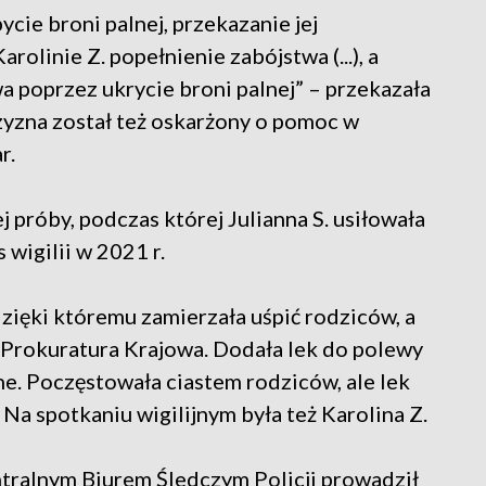
ycie broni palnej, przekazanie jej
arolinie Z. popełnienie zabójstwa (...), a
a poprzez ukrycie broni palnej” – przekazała
yzna został też oskarżony o pomoc w
r.
 próby, podczas której Julianna S. usiłowała
wigilii w 2021 r.
dzięki któremu zamierzała uśpić rodziców, a
a Prokuratura Krajowa. Dodała lek do polewy
jne. Poczęstowała ciastem rodziców, ale lek
 Na spotkaniu wigilijnym była też Karolina Z.
ntralnym Biurem Śledczym Policji prowadził