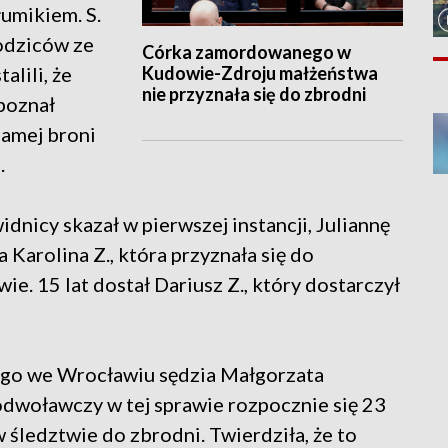
umikiem. S.
rodziców ze
Córka zamordowanego w
Kudowie-Zdroju małżeństwa
alili, że
nie przyznała się do zbrodni
apoznał
 samej broni
.
dnicy skazał w pierwszej instancji, Juliannę
 Karolina Z., która przyznała się do
wie. 15 lat dostał Dariusz Z., który dostarczył
ego we Wrocławiu sędzia Małgorzata
dwoławczy w tej sprawie rozpocznie się 23
 w śledztwie do zbrodni. Twierdziła, że to