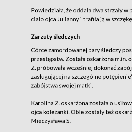
Powiedziała, że oddała dwa strzały w 
ciało ojca Julianny i trafiła ją w szcz
Zarzuty śledczych
Córce zamordowanej pary śledczy post
przestępstw. Została oskarżona m.in. o
Z. próbowała wcześniej dokonać zabó
zasługującej na szczególne potępieni
zabójstwa swojej matki.
Karolina Z. oskarżona została o usiło
ojca koleżanki. Obie zostały też oskar
Mieczysława S.