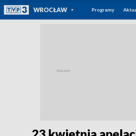
POWRÓT DO
WROCŁAW
Programy
Aktua
TVP REGIONY
23 kwietnia apelac