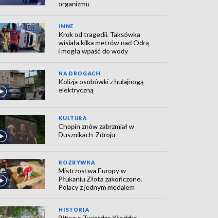
organizmu
INNE
Krok od tragedii. Taksówka
wisiała kilka metrów nad Odrą
i mogła wpaść do wody
NA DROGACH
Kolizja osobówki z hulajnogą
elektryczną
KULTURA
Chopin znów zabrzmiał w
Dusznikach-Zdroju
ROZRYWKA
Mistrzostwa Europy w
Płukaniu Złota zakończone.
Polacy z jednym medalem
HISTORIA
Bitwa o Twierdzę Kłodzko.