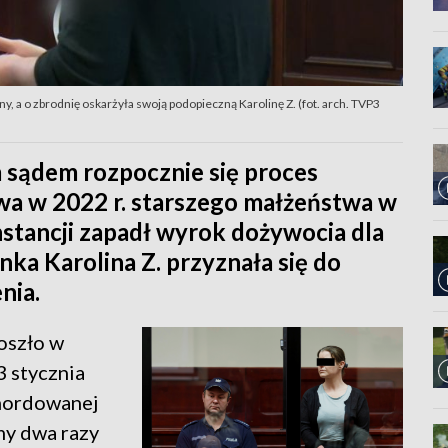
y, a o zbrodnię oskarżyła swoją podopieczną Karolinę Z. (fot. arch. TVP3
 sądem rozpocznie się proces
a w 2022 r. starszego małżeństwa w
stancji zapadł wyrok dożywocia dla
anka Karolina Z. przyznała się do
nia.
oszło w
 stycznia
mordowanej
amy dwa razy