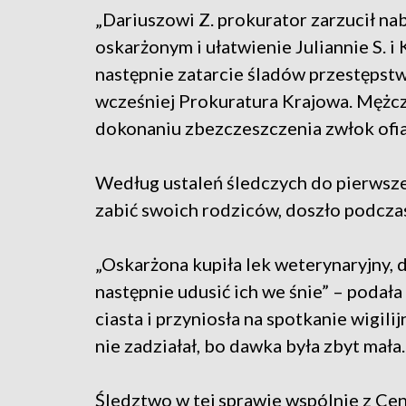
„Dariuszowi Z. prokurator zarzucił nab
oskarżonym i ułatwienie Juliannie S. i K
następnie zatarcie śladów przestępstw
wcześniej Prokuratura Krajowa. Mężcz
dokonaniu zbezczeszczenia zwłok ofia
Według ustaleń śledczych do pierwszej
zabić swoich rodziców, doszło podczas 
„Oskarżona kupiła lek weterynaryjny, 
następnie udusić ich we śnie” – podał
ciasta i przyniosła na spotkanie wigili
nie zadziałał, bo dawka była zbyt mała.
Śledztwo w tej sprawie wspólnie z Ce