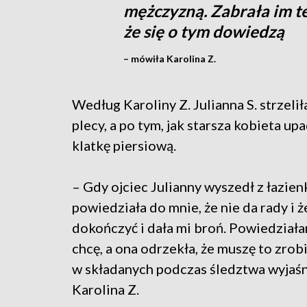
mężczyzną. Zabrała im też
że się o tym dowiedzą
– mówiła Karolina Z.
Według Karoliny Z. Julianna S. strzeli
plecy, a po tym, jak starsza kobieta up
klatkę piersiową.
– Gdy ojciec Julianny wyszedł z łazien
powiedziała do mnie, że nie da rady i 
dokończyć i dała mi broń. Powiedziała
chcę, a ona odrzekła, że muszę to zrob
w składanych podczas śledztwa wyjaś
Karolina Z.