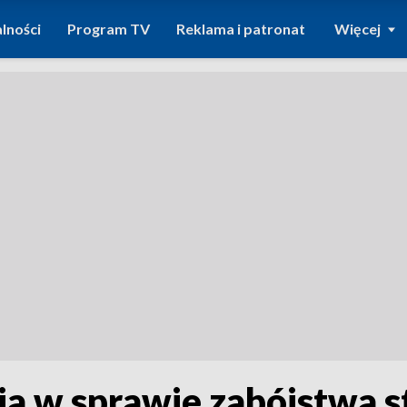
lności
Program TV
Reklama i patronat
Więcej
ja w sprawie zabójstwa s