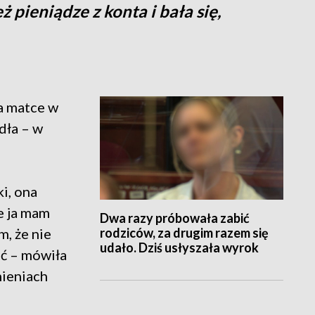
 pieniądze z konta i bała się,
ła matce w
adła – w
ki, ona
że ja mam
Dwa razy próbowała zabić
rodziców, za drugim razem się
m, że nie
udało. Dziś usłyszała wyrok
ić – mówiła
nieniach