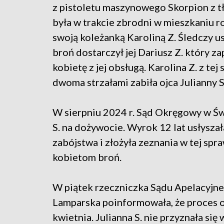
z pistoletu maszynowego Skorpion z tł
była w trakcie zbrodni w mieszkaniu 
swoją koleżanką Karoliną Z. Śledczy ust
broń dostarczył jej Dariusz Z. który z
kobietę z jej obsługą. Karolina Z. z tej
dwoma strzałami zabiła ojca Julianny S
W sierpniu 2024 r. Sąd Okręgowy w Świ
S. na dożywocie. Wyrok 12 lat usłyszała
zabójstwa i złożyła zeznania w tej spra
kobietom broń.
W piątek rzeczniczka Sądu Apelacyjn
Lamparska poinformowała, że proces o
kwietnia. Julianna S. nie przyznała się