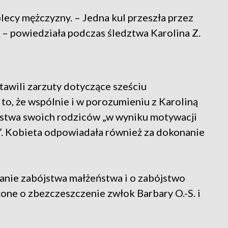
plecy mężczyzny. – Jedna kul przeszła przez
ękę – powiedziała podczas śledztwa Karolina Z.
awili zarzuty dotyczące sześciu
 to, że wspólnie i w porozumieniu z Karoliną
jstwa swoich rodziców „w wyniku motywacji
e”. Kobieta odpowiadała również za dokonanie
wanie zabójstwa małżeństwa i o zabójstwo
żone o zbezczeszczenie zwłok Barbary O.-S. i