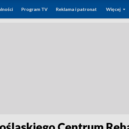
lności
Program TV
Reklama i patronat
Więcej
śląskiego Centrum Rehabi