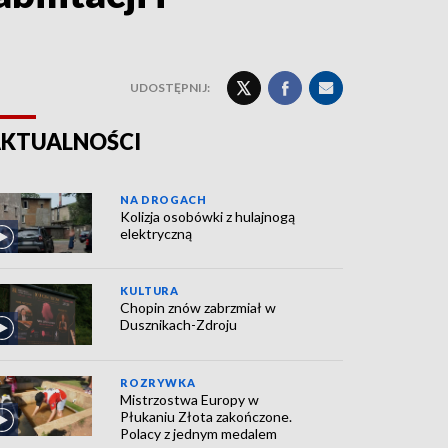
UDOSTĘPNIJ:
KTUALNOŚCI
NA DROGACH
Kolizja osobówki z hulajnogą
elektryczną
KULTURA
Chopin znów zabrzmiał w
Dusznikach-Zdroju
ROZRYWKA
Mistrzostwa Europy w
Płukaniu Złota zakończone.
Polacy z jednym medalem