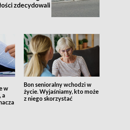
złości zdecydowali
Bon senioralny wchodzi w
e w
życie. Wyjaśniamy, kto może
, a
z niego skorzystać
znacza