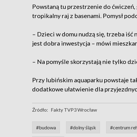
Powstaną tu przestrzenie do ćwiczeń, g
tropikalny raj z basenami. Pomysł pod
– Dzieci w domu nudzą się, trzeba iść n
jest dobra inwestycja – mówi mieszka
– Na pomyśle skorzystają nie tylko dzi
Przy lubińskim aquaparku powstaje ta
dodatkowe ułatwienie dla przyjezdnyc
Źródło:
Fakty TVP3 Wrocław
#budowa
#dolny śląsk
#centrum reha