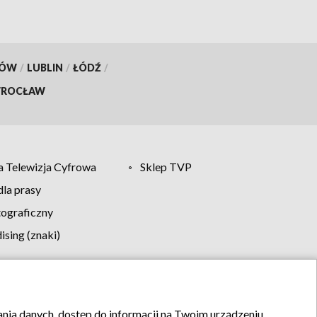
KÓW
/
LUBLIN
/
ŁÓDŹ
/
ROCŁAW
 Telewizja Cyfrowa
Sklep TVP
la prasy
tograficzny
sing (znaki)
klamy
Kontakt
rania danych, dostęp do informacji na Twoim urządzeniu