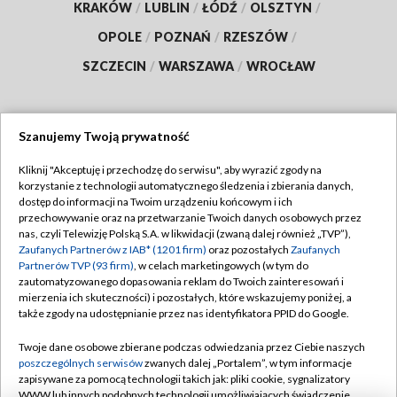
KRAKÓW
/
LUBLIN
/
ŁÓDŹ
/
OLSZTYN
/
OPOLE
/
POZNAŃ
/
RZESZÓW
/
SZCZECIN
/
WARSZAWA
/
WROCŁAW
Szanujemy Twoją prywatność
Dołącz do nas:
Kliknij "Akceptuję i przechodzę do serwisu", aby wyrazić zgody na
korzystanie z technologii automatycznego śledzenia i zbierania danych,
TVP
dostęp do informacji na Twoim urządzeniu końcowym i ich
Abonament TVP
przechowywanie oraz na przetwarzanie Twoich danych osobowych przez
Regulamin TVP
nas, czyli Telewizję Polską S.A. w likwidacji (zwaną dalej również „TVP”),
Emisja w TVP
Polityka prywatności
Zaufanych Partnerów z IAB* (1201 firm)
oraz pozostałych
Zaufanych
Partnerów TVP (93 firm)
, w celach marketingowych (w tym do
Centrum informacji TVP
Moje zgody
zautomatyzowanego dopasowania reklam do Twoich zainteresowań i
mierzenia ich skuteczności) i pozostałych, które wskazujemy poniżej, a
Naziemna Telewizja Cyfrowa
Pomoc
także zgody na udostępnianie przez nas identyfikatora PPID do Google.
Sklep TVP
Biuro reklamy
Twoje dane osobowe zbierane podczas odwiedzania przez Ciebie naszych
Rada Programowa
Kontakt
poszczególnych serwisów
zwanych dalej „Portalem”, w tym informacje
zapisywane za pomocą technologii takich jak: pliki cookie, sygnalizatory
System NOS
WWW lub innych podobnych technologii umożliwiających świadczenie