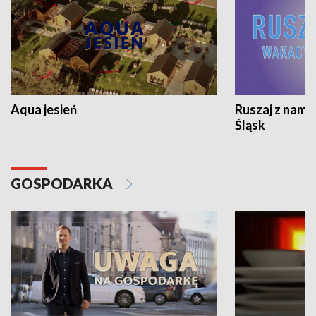
Aqua jesień
Ruszaj z nami
Śląsk
GOSPODARKA