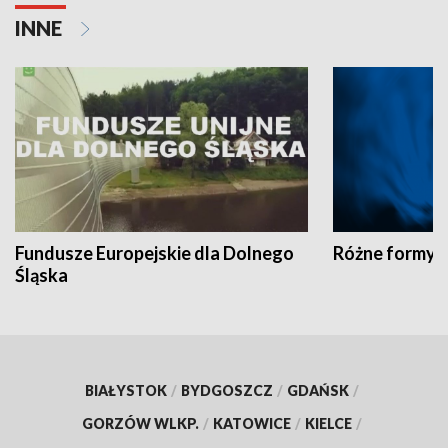
INNE
Fundusze Europejskie dla Dolnego
Różne formy t
Śląska
BIAŁYSTOK
/
BYDGOSZCZ
/
GDAŃSK
/
GORZÓW WLKP.
/
KATOWICE
/
KIELCE
/