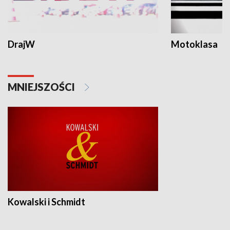
DrajW
Motoklasa
MNIEJSZOŚCI
Kowalski i Schmidt