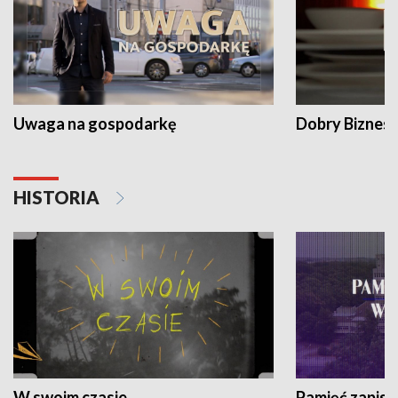
Uwaga na gospodarkę
Dobry Biznes
HISTORIA
W swoim czasie
Pamięć zapisa