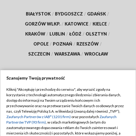
BIAŁYSTOK
/
BYDGOSZCZ
/
GDAŃSK
/
GORZÓW WLKP.
/
KATOWICE
/
KIELCE
/
KRAKÓW
/
LUBLIN
/
ŁÓDŹ
/
OLSZTYN
/
OPOLE
/
POZNAŃ
/
RZESZÓW
/
SZCZECIN
/
WARSZAWA
/
WROCŁAW
Szanujemy Twoją prywatność
Dołącz do nas:
Kliknij "Akceptuję i przechodzę do serwisu", aby wyrazić zgody na
korzystanie z technologii automatycznego śledzenia i zbierania danych,
TVP
dostęp do informacji na Twoim urządzeniu końcowym i ich
Abonament TVP
przechowywanie oraz na przetwarzanie Twoich danych osobowych przez
Regulamin TVP
nas, czyli Telewizję Polską S.A. w likwidacji (zwaną dalej również „TVP”),
Emisja w TVP
Polityka prywatności
Zaufanych Partnerów z IAB* (1201 firm)
oraz pozostałych
Zaufanych
Partnerów TVP (93 firm)
, w celach marketingowych (w tym do
Centrum informacji TVP
Moje zgody
zautomatyzowanego dopasowania reklam do Twoich zainteresowań i
mierzenia ich skuteczności) i pozostałych, które wskazujemy poniżej, a
Naziemna Telewizja Cyfrowa