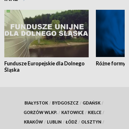
Fundusze Europejskie dla Dolnego
Różne formy t
Śląska
BIAŁYSTOK
/
BYDGOSZCZ
/
GDAŃSK
/
GORZÓW WLKP.
/
KATOWICE
/
KIELCE
/
KRAKÓW
/
LUBLIN
/
ŁÓDŹ
/
OLSZTYN
/