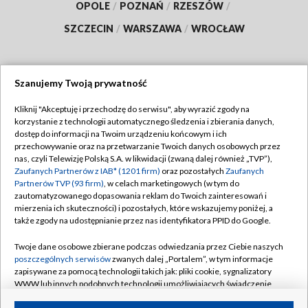
OPOLE
/
POZNAŃ
/
RZESZÓW
/
SZCZECIN
/
WARSZAWA
/
WROCŁAW
Szanujemy Twoją prywatność
Dołącz do nas:
Kliknij "Akceptuję i przechodzę do serwisu", aby wyrazić zgody na
korzystanie z technologii automatycznego śledzenia i zbierania danych,
TVP
dostęp do informacji na Twoim urządzeniu końcowym i ich
Abonament TVP
przechowywanie oraz na przetwarzanie Twoich danych osobowych przez
Regulamin TVP
nas, czyli Telewizję Polską S.A. w likwidacji (zwaną dalej również „TVP”),
Emisja w TVP
Polityka prywatności
Zaufanych Partnerów z IAB* (1201 firm)
oraz pozostałych
Zaufanych
Partnerów TVP (93 firm)
, w celach marketingowych (w tym do
Centrum informacji TVP
Moje zgody
zautomatyzowanego dopasowania reklam do Twoich zainteresowań i
mierzenia ich skuteczności) i pozostałych, które wskazujemy poniżej, a
Naziemna Telewizja Cyfrowa
Pomoc
także zgody na udostępnianie przez nas identyfikatora PPID do Google.
Sklep TVP
Biuro reklamy
Twoje dane osobowe zbierane podczas odwiedzania przez Ciebie naszych
Rada Programowa
Kontakt
poszczególnych serwisów
zwanych dalej „Portalem”, w tym informacje
zapisywane za pomocą technologii takich jak: pliki cookie, sygnalizatory
System NOS
WWW lub innych podobnych technologii umożliwiających świadczenie
dopasowanych i bezpiecznych usług, personalizację treści oraz reklam,
Informacje o nadawcy
Kanały