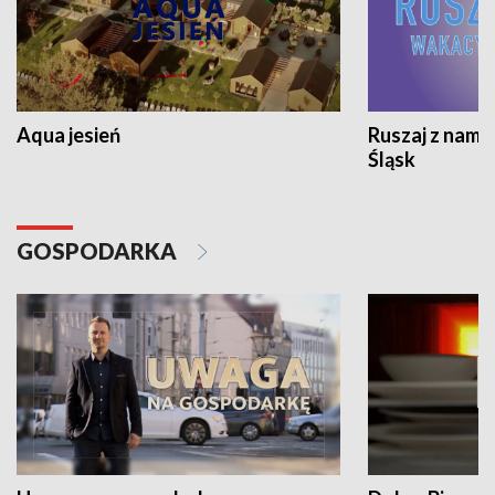
Aqua jesień
Ruszaj z nami
Śląsk
GOSPODARKA