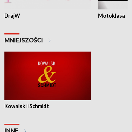
DrajW
Motoklasa
MNIEJSZOŚCI
Kowalski i Schmidt
INNE