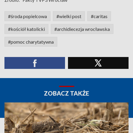
#środa popielcowa
#wielki post
#caritas
#kościół katolicki
#archidiecezja wrocławska
#pomoc charytatywna
ZOBACZ TAKŻE