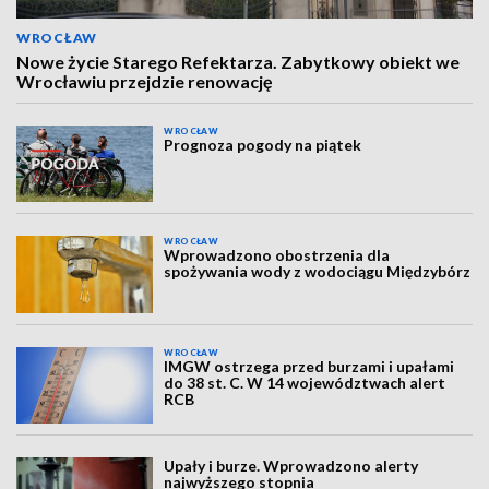
WROCŁAW
Nowe życie Starego Refektarza. Zabytkowy obiekt we
Wrocławiu przejdzie renowację
WROCŁAW
Prognoza pogody na piątek
WROCŁAW
Wprowadzono obostrzenia dla
spożywania wody z wodociągu Międzybórz
WROCŁAW
IMGW ostrzega przed burzami i upałami
do 38 st. C. W 14 województwach alert
RCB
Upały i burze. Wprowadzono alerty
najwyższego stopnia