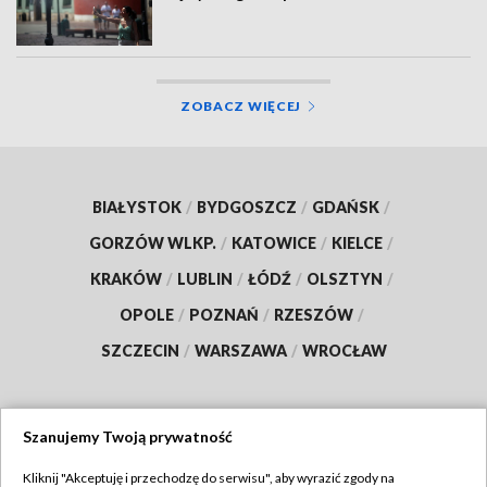
ZOBACZ WIĘCEJ
BIAŁYSTOK
/
BYDGOSZCZ
/
GDAŃSK
/
GORZÓW WLKP.
/
KATOWICE
/
KIELCE
/
KRAKÓW
/
LUBLIN
/
ŁÓDŹ
/
OLSZTYN
/
OPOLE
/
POZNAŃ
/
RZESZÓW
/
SZCZECIN
/
WARSZAWA
/
WROCŁAW
Szanujemy Twoją prywatność
Dołącz do nas:
Kliknij "Akceptuję i przechodzę do serwisu", aby wyrazić zgody na