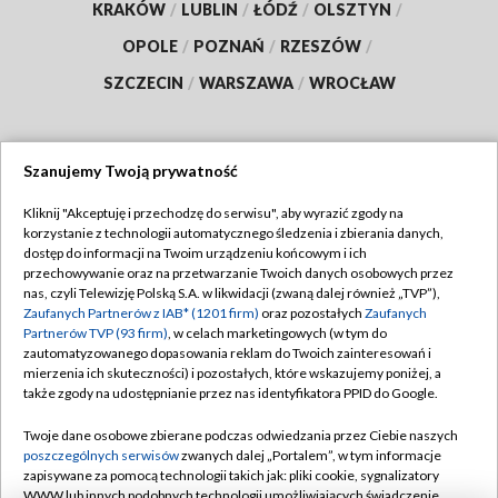
KRAKÓW
/
LUBLIN
/
ŁÓDŹ
/
OLSZTYN
/
OPOLE
/
POZNAŃ
/
RZESZÓW
/
SZCZECIN
/
WARSZAWA
/
WROCŁAW
Szanujemy Twoją prywatność
Dołącz do nas:
Kliknij "Akceptuję i przechodzę do serwisu", aby wyrazić zgody na
korzystanie z technologii automatycznego śledzenia i zbierania danych,
TVP
dostęp do informacji na Twoim urządzeniu końcowym i ich
Abonament TVP
przechowywanie oraz na przetwarzanie Twoich danych osobowych przez
Regulamin TVP
nas, czyli Telewizję Polską S.A. w likwidacji (zwaną dalej również „TVP”),
Emisja w TVP
Polityka prywatności
Zaufanych Partnerów z IAB* (1201 firm)
oraz pozostałych
Zaufanych
Partnerów TVP (93 firm)
, w celach marketingowych (w tym do
Centrum informacji TVP
Moje zgody
zautomatyzowanego dopasowania reklam do Twoich zainteresowań i
mierzenia ich skuteczności) i pozostałych, które wskazujemy poniżej, a
Naziemna Telewizja Cyfrowa
Pomoc
także zgody na udostępnianie przez nas identyfikatora PPID do Google.
Sklep TVP
Biuro reklamy
Twoje dane osobowe zbierane podczas odwiedzania przez Ciebie naszych
Rada Programowa
Kontakt
poszczególnych serwisów
zwanych dalej „Portalem”, w tym informacje
zapisywane za pomocą technologii takich jak: pliki cookie, sygnalizatory
System NOS
WWW lub innych podobnych technologii umożliwiających świadczenie