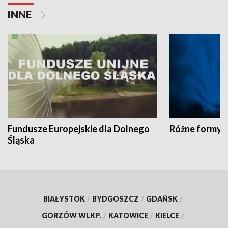
INNE
Fundusze Europejskie dla Dolnego
Różne formy t
Śląska
BIAŁYSTOK
/
BYDGOSZCZ
/
GDAŃSK
/
GORZÓW WLKP.
/
KATOWICE
/
KIELCE
/