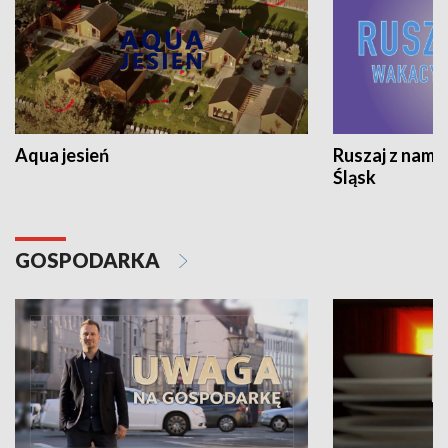
Aqua jesień
Ruszaj z nami
Śląsk
GOSPODARKA