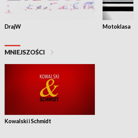
DrajW
Motoklasa
MNIEJSZOŚCI
Kowalski i Schmidt