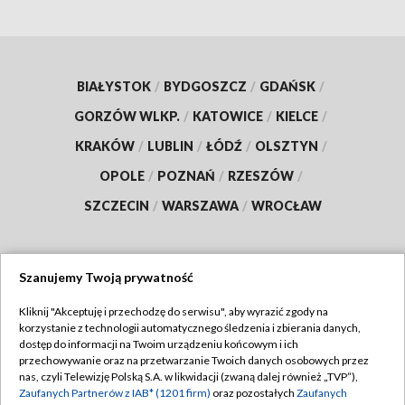
BIAŁYSTOK
/
BYDGOSZCZ
/
GDAŃSK
/
GORZÓW WLKP.
/
KATOWICE
/
KIELCE
/
KRAKÓW
/
LUBLIN
/
ŁÓDŹ
/
OLSZTYN
/
OPOLE
/
POZNAŃ
/
RZESZÓW
/
SZCZECIN
/
WARSZAWA
/
WROCŁAW
Szanujemy Twoją prywatność
Dołącz do nas:
Kliknij "Akceptuję i przechodzę do serwisu", aby wyrazić zgody na
korzystanie z technologii automatycznego śledzenia i zbierania danych,
TVP
dostęp do informacji na Twoim urządzeniu końcowym i ich
Abonament TVP
przechowywanie oraz na przetwarzanie Twoich danych osobowych przez
Regulamin TVP
nas, czyli Telewizję Polską S.A. w likwidacji (zwaną dalej również „TVP”),
Emisja w TVP
Polityka prywatności
Zaufanych Partnerów z IAB* (1201 firm)
oraz pozostałych
Zaufanych