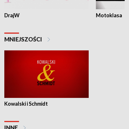
DrajW
Motoklasa
MNIEJSZOŚCI
Kowalski i Schmidt
INNE