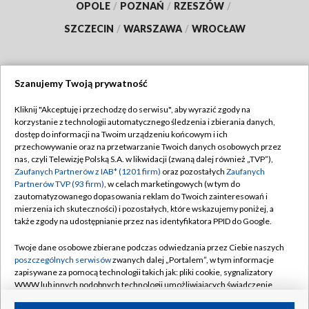
OPOLE
/
POZNAŃ
/
RZESZÓW
/
SZCZECIN
/
WARSZAWA
/
WROCŁAW
Szanujemy Twoją prywatność
Dołącz do nas:
Kliknij "Akceptuję i przechodzę do serwisu", aby wyrazić zgody na
korzystanie z technologii automatycznego śledzenia i zbierania danych,
TVP
dostęp do informacji na Twoim urządzeniu końcowym i ich
Abonament TVP
przechowywanie oraz na przetwarzanie Twoich danych osobowych przez
Regulamin TVP
nas, czyli Telewizję Polską S.A. w likwidacji (zwaną dalej również „TVP”),
Emisja w TVP
Polityka prywatności
Zaufanych Partnerów z IAB* (1201 firm)
oraz pozostałych
Zaufanych
Partnerów TVP (93 firm)
, w celach marketingowych (w tym do
Centrum informacji TVP
Moje zgody
zautomatyzowanego dopasowania reklam do Twoich zainteresowań i
mierzenia ich skuteczności) i pozostałych, które wskazujemy poniżej, a
Naziemna Telewizja Cyfrowa
Pomoc
także zgody na udostępnianie przez nas identyfikatora PPID do Google.
Sklep TVP
Biuro reklamy
Twoje dane osobowe zbierane podczas odwiedzania przez Ciebie naszych
Rada Programowa
Kontakt
poszczególnych serwisów
zwanych dalej „Portalem”, w tym informacje
zapisywane za pomocą technologii takich jak: pliki cookie, sygnalizatory
System NOS
WWW lub innych podobnych technologii umożliwiających świadczenie
dopasowanych i bezpiecznych usług, personalizację treści oraz reklam,
Informacje o nadawcy
Kanały