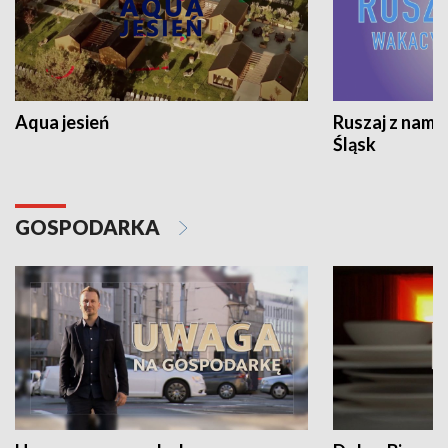
Aqua jesień
Ruszaj z nami
Śląsk
GOSPODARKA