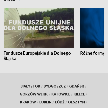
Fundusze Europejskie dla Dolnego
Różne formy t
Śląska
BIAŁYSTOK
/
BYDGOSZCZ
/
GDAŃSK
/
GORZÓW WLKP.
/
KATOWICE
/
KIELCE
/
KRAKÓW
/
LUBLIN
/
ŁÓDŹ
/
OLSZTYN
/