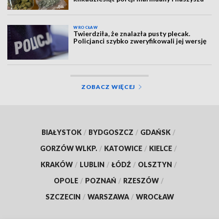
WROCŁAW
Twierdziła, że znalazła pusty plecak.
Policjanci szybko zweryfikowali jej wersję
ZOBACZ WIĘCEJ
BIAŁYSTOK
/
BYDGOSZCZ
/
GDAŃSK
/
GORZÓW WLKP.
/
KATOWICE
/
KIELCE
/
KRAKÓW
/
LUBLIN
/
ŁÓDŹ
/
OLSZTYN
/
OPOLE
/
POZNAŃ
/
RZESZÓW
/
SZCZECIN
/
WARSZAWA
/
WROCŁAW