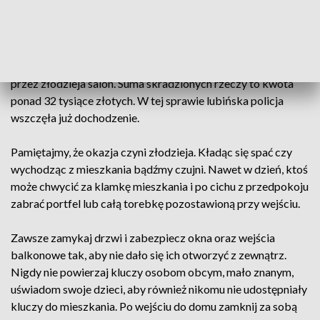
stare okno, wszedł złodziej, który wykorzystując twardy sen
lubinianki, splądrował salon, kradnąc z mebli odłożone
pieniądze i drobny sprzęt elektroniczny. Kobieta nie słyszała
nic w nocy, a kiedy obudziła się rano, zastała przetrząśnięty
przez złodzieja salon. Suma skradzionych rzeczy to kwota
ponad 32 tysiące złotych. W tej sprawie lubińska policja
wszczęła już dochodzenie.
Pamiętajmy, że okazja czyni złodzieja. Kładąc się spać czy
wychodząc z mieszkania bądźmy czujni. Nawet w dzień, ktoś
może chwycić za klamkę mieszkania i po cichu z przedpokoju
zabrać portfel lub całą torebkę pozostawioną przy wejściu.
Zawsze zamykaj drzwi i zabezpiecz okna oraz wejścia
balkonowe tak, aby nie dało się ich otworzyć z zewnątrz.
Nigdy nie powierzaj kluczy osobom obcym, mało znanym,
uświadom swoje dzieci, aby również nikomu nie udostępniały
kluczy do mieszkania. Po wejściu do domu zamknij za sobą