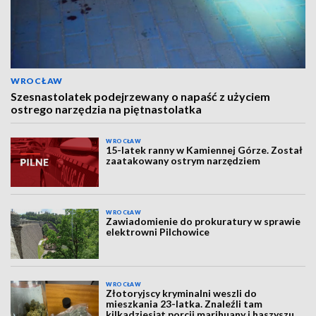
WROCŁAW
Szesnastolatek podejrzewany o napaść z użyciem
ostrego narzędzia na piętnastolatka
WROCŁAW
15-latek ranny w Kamiennej Górze. Został
zaatakowany ostrym narzędziem
WROCŁAW
Zawiadomienie do prokuratury w sprawie
elektrowni Pilchowice
WROCŁAW
Złotoryjscy kryminalni weszli do
mieszkania 23-latka. Znaleźli tam
kilkadziesiąt porcji marihuany i haszyszu