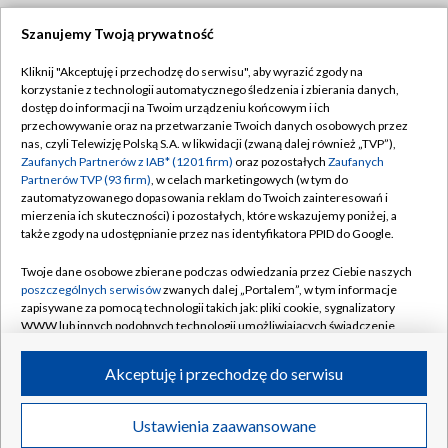
Szanujemy Twoją prywatność
Dołącz do nas:
Kliknij "Akceptuję i przechodzę do serwisu", aby wyrazić zgody na
korzystanie z technologii automatycznego śledzenia i zbierania danych,
TVP
dostęp do informacji na Twoim urządzeniu końcowym i ich
Abonament TVP
przechowywanie oraz na przetwarzanie Twoich danych osobowych przez
Regulamin TVP
nas, czyli Telewizję Polską S.A. w likwidacji (zwaną dalej również „TVP”),
Emisja w TVP
Polityka prywatności
Zaufanych Partnerów z IAB* (1201 firm)
oraz pozostałych
Zaufanych
Partnerów TVP (93 firm)
, w celach marketingowych (w tym do
Centrum informacji TVP
Moje zgody
zautomatyzowanego dopasowania reklam do Twoich zainteresowań i
mierzenia ich skuteczności) i pozostałych, które wskazujemy poniżej, a
Naziemna Telewizja Cyfrowa
Pomoc
także zgody na udostępnianie przez nas identyfikatora PPID do Google.
Sklep TVP
Biuro reklamy
Twoje dane osobowe zbierane podczas odwiedzania przez Ciebie naszych
Rada Programowa
Kontakt
poszczególnych serwisów
zwanych dalej „Portalem”, w tym informacje
zapisywane za pomocą technologii takich jak: pliki cookie, sygnalizatory
System NOS
WWW lub innych podobnych technologii umożliwiających świadczenie
dopasowanych i bezpiecznych usług, personalizację treści oraz reklam,
Informacje o nadawcy
Kanały
udostępnianie funkcji mediów społecznościowych oraz analizowanie
Akceptuję i przechodzę do serwisu
ruchu w Internecie.
Program dla prasy
©2026 Telewizja Polska S.A. w likwidacji
Biuro Reklamy
Twoje dane osobowe zbierane podczas odwiedzania przez Ciebie
Ustawienia zaawansowane
poszczególnych serwisów
na Portalu, takie jak adresy IP, identyfikatory
Ogłoszenie przetargowe