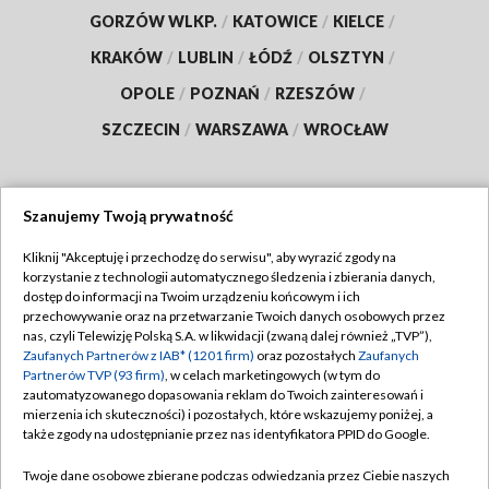
GORZÓW WLKP.
/
KATOWICE
/
KIELCE
/
KRAKÓW
/
LUBLIN
/
ŁÓDŹ
/
OLSZTYN
/
OPOLE
/
POZNAŃ
/
RZESZÓW
/
SZCZECIN
/
WARSZAWA
/
WROCŁAW
Szanujemy Twoją prywatność
Dołącz do nas:
Kliknij "Akceptuję i przechodzę do serwisu", aby wyrazić zgody na
korzystanie z technologii automatycznego śledzenia i zbierania danych,
TVP
dostęp do informacji na Twoim urządzeniu końcowym i ich
Abonament TVP
przechowywanie oraz na przetwarzanie Twoich danych osobowych przez
Regulamin TVP
nas, czyli Telewizję Polską S.A. w likwidacji (zwaną dalej również „TVP”),
Emisja w TVP
Polityka prywatności
Zaufanych Partnerów z IAB* (1201 firm)
oraz pozostałych
Zaufanych
Partnerów TVP (93 firm)
, w celach marketingowych (w tym do
Centrum informacji TVP
Moje zgody
zautomatyzowanego dopasowania reklam do Twoich zainteresowań i
mierzenia ich skuteczności) i pozostałych, które wskazujemy poniżej, a
Naziemna Telewizja Cyfrowa
Pomoc
także zgody na udostępnianie przez nas identyfikatora PPID do Google.
Sklep TVP
Biuro reklamy
Twoje dane osobowe zbierane podczas odwiedzania przez Ciebie naszych