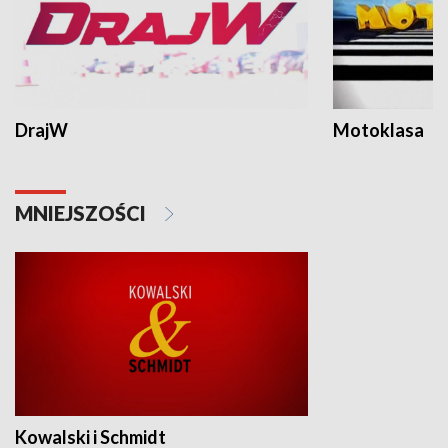
DrajW
Motoklasa
MNIEJSZOŚCI
Kowalski i Schmidt