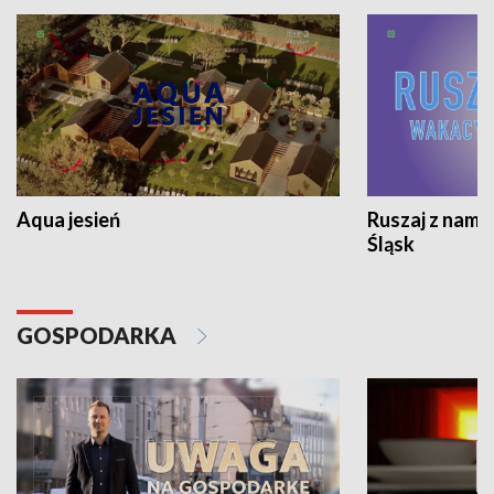
Aqua jesień
Ruszaj z nami
Śląsk
GOSPODARKA