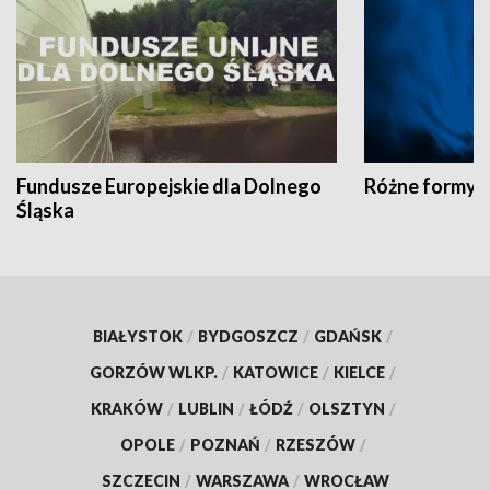
Fundusze Europejskie dla Dolnego
Różne formy t
Śląska
BIAŁYSTOK
/
BYDGOSZCZ
/
GDAŃSK
/
GORZÓW WLKP.
/
KATOWICE
/
KIELCE
/
KRAKÓW
/
LUBLIN
/
ŁÓDŹ
/
OLSZTYN
/
OPOLE
/
POZNAŃ
/
RZESZÓW
/
SZCZECIN
/
WARSZAWA
/
WROCŁAW