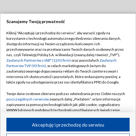
Szanujemy Twoją prywatność
Dołącz do nas:
Kliknij "Akceptuję i przechodzę do serwisu", aby wyrazić zgody na
korzystanie z technologii automatycznego śledzenia i zbierania danych,
TVP
dostęp do informacji na Twoim urządzeniu końcowym i ich
Abonament TVP
przechowywanie oraz na przetwarzanie Twoich danych osobowych przez
Regulamin TVP
nas, czyli Telewizję Polską S.A. w likwidacji (zwaną dalej również „TVP”),
Emisja w TVP
Polityka prywatności
Zaufanych Partnerów z IAB* (1201 firm)
oraz pozostałych
Zaufanych
Partnerów TVP (93 firm)
, w celach marketingowych (w tym do
Centrum informacji TVP
Moje zgody
zautomatyzowanego dopasowania reklam do Twoich zainteresowań i
mierzenia ich skuteczności) i pozostałych, które wskazujemy poniżej, a
Naziemna Telewizja Cyfrowa
Pomoc
także zgody na udostępnianie przez nas identyfikatora PPID do Google.
Sklep TVP
Biuro reklamy
Twoje dane osobowe zbierane podczas odwiedzania przez Ciebie naszych
Rada Programowa
Kontakt
poszczególnych serwisów
zwanych dalej „Portalem”, w tym informacje
zapisywane za pomocą technologii takich jak: pliki cookie, sygnalizatory
System NOS
WWW lub innych podobnych technologii umożliwiających świadczenie
dopasowanych i bezpiecznych usług, personalizację treści oraz reklam,
Informacje o nadawcy
Kanały
udostępnianie funkcji mediów społecznościowych oraz analizowanie
Akceptuję i przechodzę do serwisu
ruchu w Internecie.
Program dla prasy
©2026 Telewizja Polska S.A. w likwidacji