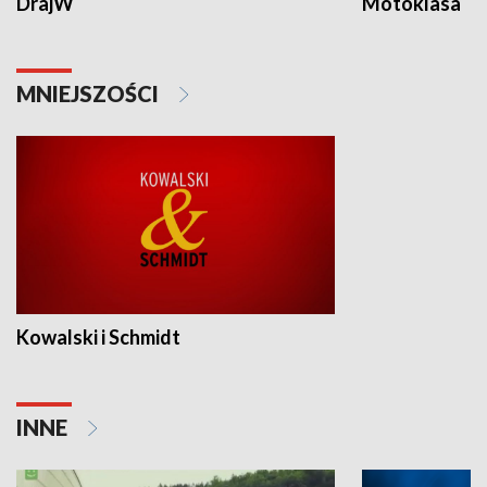
DrajW
Motoklasa
MNIEJSZOŚCI
Kowalski i Schmidt
INNE