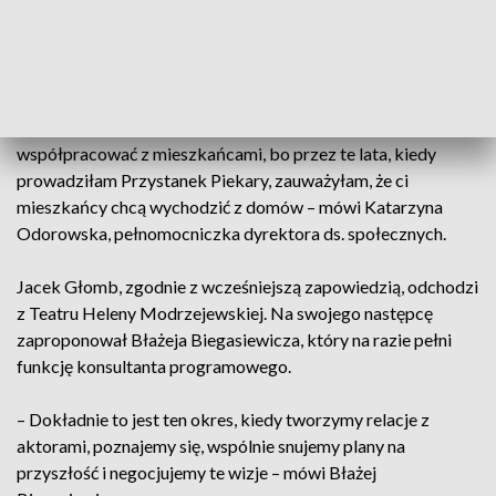
Scena na Piekarach, na czas remontu głównej siedziby, która
potrwa dwa lata, przejmie ciężar działalności artystycznej i
społecznej.
– To jest duży obiekt, tu jest dużo możliwości. Tutaj można
współpracować z mieszkańcami, bo przez te lata, kiedy
prowadziłam Przystanek Piekary, zauważyłam, że ci
mieszkańcy chcą wychodzić z domów – mówi Katarzyna
Odorowska, pełnomocniczka dyrektora ds. społecznych.
Jacek Głomb, zgodnie z wcześniejszą zapowiedzią, odchodzi
z Teatru Heleny Modrzejewskiej. Na swojego następcę
zaproponował Błażeja Biegasiewicza, który na razie pełni
funkcję konsultanta programowego.
– Dokładnie to jest ten okres, kiedy tworzymy relacje z
aktorami, poznajemy się, wspólnie snujemy plany na
przyszłość i negocjujemy te wizje – mówi Błażej