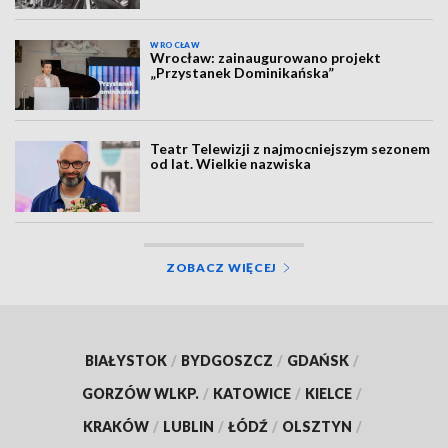
WROCŁAW
Wrocław: zainaugurowano projekt
„Przystanek Dominikańska”
Teatr Telewizji z najmocniejszym sezonem
od lat. Wielkie nazwiska
ZOBACZ WIĘCEJ
BIAŁYSTOK
/
BYDGOSZCZ
/
GDAŃSK
/
GORZÓW WLKP.
/
KATOWICE
/
KIELCE
/
KRAKÓW
/
LUBLIN
/
ŁÓDŹ
/
OLSZTYN
/