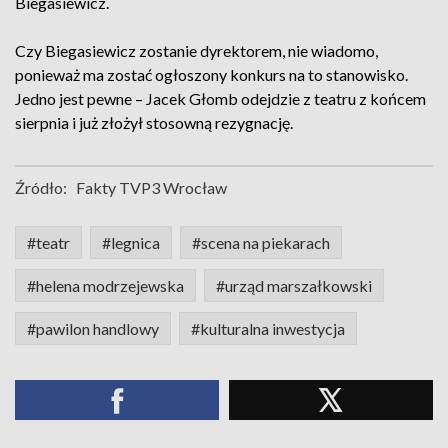
Biegasiewicz.
Czy Biegasiewicz zostanie dyrektorem, nie wiadomo,
ponieważ ma zostać ogłoszony konkurs na to stanowisko.
Jedno jest pewne – Jacek Głomb odejdzie z teatru z końcem
sierpnia i już złożył stosowną rezygnację.
Źródło:
Fakty TVP3 Wrocław
#teatr
#legnica
#scena na piekarach
#helena modrzejewska
#urząd marszałkowski
#pawilon handlowy
#kulturalna inwestycja