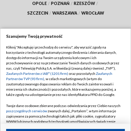
OPOLE
/
POZNAŃ
/
RZESZÓW
/
SZCZECIN
/
WARSZAWA
/
WROCŁAW
Szanujemy Twoją prywatność
Dołącz do nas:
Kliknij "Akceptuję i przechodzę do serwisu", aby wyrazić zgody na
korzystanie z technologii automatycznego śledzenia i zbierania danych,
TVP
dostęp do informacji na Twoim urządzeniu końcowym i ich
Abonament TVP
przechowywanie oraz na przetwarzanie Twoich danych osobowych przez
Regulamin TVP
nas, czyli Telewizję Polską S.A. w likwidacji (zwaną dalej również „TVP”),
Emisja w TVP
Polityka prywatności
Zaufanych Partnerów z IAB* (1201 firm)
oraz pozostałych
Zaufanych
Partnerów TVP (93 firm)
, w celach marketingowych (w tym do
Centrum informacji TVP
Moje zgody
zautomatyzowanego dopasowania reklam do Twoich zainteresowań i
mierzenia ich skuteczności) i pozostałych, które wskazujemy poniżej, a
Naziemna Telewizja Cyfrowa
Pomoc
także zgody na udostępnianie przez nas identyfikatora PPID do Google.
Sklep TVP
Biuro reklamy
Twoje dane osobowe zbierane podczas odwiedzania przez Ciebie naszych
Rada Programowa
Kontakt
poszczególnych serwisów
zwanych dalej „Portalem”, w tym informacje
zapisywane za pomocą technologii takich jak: pliki cookie, sygnalizatory
System NOS
WWW lub innych podobnych technologii umożliwiających świadczenie
dopasowanych i bezpiecznych usług, personalizację treści oraz reklam,
Informacje o nadawcy
Kanały