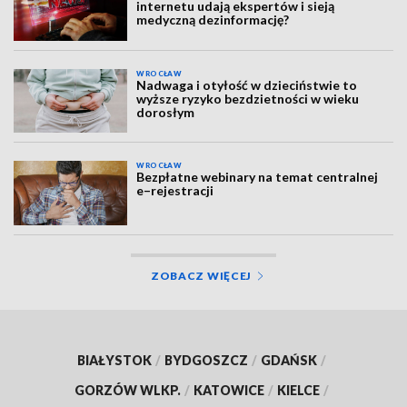
internetu udają ekspertów i sieją
medyczną dezinformację?
WROCŁAW
Nadwaga i otyłość w dzieciństwie to
wyższe ryzyko bezdzietności w wieku
dorosłym
WROCŁAW
Bezpłatne webinary na temat centralnej
e–rejestracji
ZOBACZ WIĘCEJ
BIAŁYSTOK
/
BYDGOSZCZ
/
GDAŃSK
/
GORZÓW WLKP.
/
KATOWICE
/
KIELCE
/