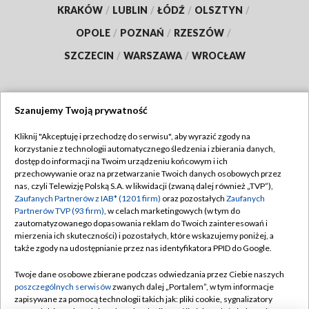
KRAKÓW
/
LUBLIN
/
ŁÓDŹ
/
OLSZTYN
/
OPOLE
/
POZNAŃ
/
RZESZÓW
/
SZCZECIN
/
WARSZAWA
/
WROCŁAW
Szanujemy Twoją prywatność
Dołącz do nas:
Kliknij "Akceptuję i przechodzę do serwisu", aby wyrazić zgody na
korzystanie z technologii automatycznego śledzenia i zbierania danych,
TVP
dostęp do informacji na Twoim urządzeniu końcowym i ich
Abonament TVP
przechowywanie oraz na przetwarzanie Twoich danych osobowych przez
Regulamin TVP
nas, czyli Telewizję Polską S.A. w likwidacji (zwaną dalej również „TVP”),
Emisja w TVP
Polityka prywatności
Zaufanych Partnerów z IAB* (1201 firm)
oraz pozostałych
Zaufanych
Partnerów TVP (93 firm)
, w celach marketingowych (w tym do
Centrum informacji TVP
Moje zgody
zautomatyzowanego dopasowania reklam do Twoich zainteresowań i
mierzenia ich skuteczności) i pozostałych, które wskazujemy poniżej, a
Naziemna Telewizja Cyfrowa
Pomoc
także zgody na udostępnianie przez nas identyfikatora PPID do Google.
Sklep TVP
Biuro reklamy
Twoje dane osobowe zbierane podczas odwiedzania przez Ciebie naszych
Rada Programowa
Kontakt
poszczególnych serwisów
zwanych dalej „Portalem”, w tym informacje
zapisywane za pomocą technologii takich jak: pliki cookie, sygnalizatory
System NOS