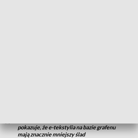
funkcjonalności, zwłaszcza w kluczowych
zastosowaniach, takich jak opieka
zdrowotna
– mówi prof. Shaila Afroj, członkini zespołu.
W kolejny kroku badacze zakopali swój materiał w ziemi,
aby zmierzyć jego właściwości związane z biodegradacją.
Po czterech miesiącach tkanina straciła 48% swojej masy i
98% wytrzymałości, co sugeruje stosunkowo szybki i
skuteczny rozkład. Ponadto analiza cyklu życia wykazała, że
elektrody na bazie grafenu mają do 40 razy mniejszy wpływ
na środowisko, niż standardowe.
Nasza analiza cyklu życia materiału
pokazuje, że e-tekstylia na bazie grafenu
mają znacznie mniejszy ślad