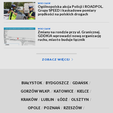
WROCŁAW
Ogólnopolska akcja Policji i ROADPOL.
Grupy SPEED i kaskadowe pomiary
prędkości na polskich drogach
WROCŁAW
Zmiany na rondzie przy ul. Granicznej.
GDDKiA wprowadzi nową organizację
ruchu, miasto buduje łącznik
ZOBACZ WIĘCEJ
BIAŁYSTOK
/
BYDGOSZCZ
/
GDAŃSK
/
GORZÓW WLKP.
/
KATOWICE
/
KIELCE
/
KRAKÓW
/
LUBLIN
/
ŁÓDŹ
/
OLSZTYN
/
OPOLE
/
POZNAŃ
/
RZESZÓW
/