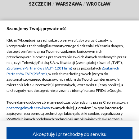
SZCZECIN
/
WARSZAWA
/
WROCŁAW
Szanujemy Twoją prywatność
Dołącz do nas:
Kliknij "Akceptuję i przechodzę do serwisu", aby wyrazić zgody na
korzystanie z technologii automatycznego śledzenia i zbierania danych,
TVP
dostęp do informacji na Twoim urządzeniu końcowym i ich
Abonament TVP
przechowywanie oraz na przetwarzanie Twoich danych osobowych przez
Regulamin TVP
nas, czyli Telewizję Polską S.A. w likwidacji (zwaną dalej również „TVP”),
Emisja w TVP
Polityka prywatności
Zaufanych Partnerów z IAB* (1201 firm)
oraz pozostałych
Zaufanych
Partnerów TVP (93 firm)
, w celach marketingowych (w tym do
Centrum informacji TVP
Moje zgody
zautomatyzowanego dopasowania reklam do Twoich zainteresowań i
mierzenia ich skuteczności) i pozostałych, które wskazujemy poniżej, a
Naziemna Telewizja Cyfrowa
Pomoc
także zgody na udostępnianie przez nas identyfikatora PPID do Google.
Sklep TVP
Biuro reklamy
Twoje dane osobowe zbierane podczas odwiedzania przez Ciebie naszych
Rada Programowa
Kontakt
poszczególnych serwisów
zwanych dalej „Portalem”, w tym informacje
zapisywane za pomocą technologii takich jak: pliki cookie, sygnalizatory
System NOS
WWW lub innych podobnych technologii umożliwiających świadczenie
dopasowanych i bezpiecznych usług, personalizację treści oraz reklam,
Informacje o nadawcy
Kanały
udostępnianie funkcji mediów społecznościowych oraz analizowanie
Akceptuję i przechodzę do serwisu
ruchu w Internecie.
Program dla prasy