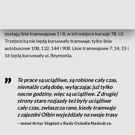
– tłumaczy Daniel Misiek.
Jeśli chodzi o komunikację miejską to nadal zawieszone
zostają linie tramwajowe 1 i 8, w ich miejsce kursuje 78. Ul.
Trzebnicką nie będą kursowały tramwaje, tylko linie
autobusowe 108, 132, 144 i 908. Linie tramwajowe 7, 14, 15 i
16 będą kursowały ul. Reymonta.
Te prace są uciążliwe, są robione cały czas,
niemalże całą dobę, wyłączając już tylko
nocne godziny, więc są uciążliwe. Z drugiej
strony stare rozjazdy też były uciążliwe
cały czas, zwłaszcza rano, kiedy tramwaje
z zajezdni Ołbin wyjeżdżały na swoje trasy
– mówi Artur Stępień z Rady Osiedla Nadodrze.