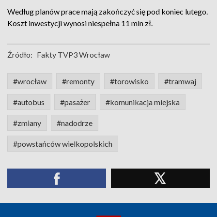
Według planów prace mają zakończyć się pod koniec lutego.
Koszt inwestycji wynosi niespełna 11 mln zł.
Źródło:
Fakty TVP3 Wrocław
#wrocław
#remonty
#torowisko
#tramwaj
#autobus
#pasażer
#komunikacja miejska
#zmiany
#nadodrze
#powstańców wielkopolskich