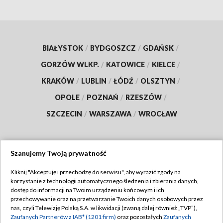
BIAŁYSTOK
/
BYDGOSZCZ
/
GDAŃSK
/
GORZÓW WLKP.
/
KATOWICE
/
KIELCE
/
KRAKÓW
/
LUBLIN
/
ŁÓDŹ
/
OLSZTYN
/
OPOLE
/
POZNAŃ
/
RZESZÓW
/
SZCZECIN
/
WARSZAWA
/
WROCŁAW
Szanujemy Twoją prywatność
Dołącz do nas:
Kliknij "Akceptuję i przechodzę do serwisu", aby wyrazić zgody na
korzystanie z technologii automatycznego śledzenia i zbierania danych,
TVP
dostęp do informacji na Twoim urządzeniu końcowym i ich
Abonament TVP
przechowywanie oraz na przetwarzanie Twoich danych osobowych przez
Regulamin TVP
nas, czyli Telewizję Polską S.A. w likwidacji (zwaną dalej również „TVP”),
Emisja w TVP
Polityka prywatności
Zaufanych Partnerów z IAB* (1201 firm)
oraz pozostałych
Zaufanych