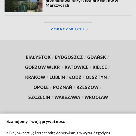
przebudowa oczyszczalni Ścieków w
Marczycach
ZOBACZ WIĘCEJ
BIAŁYSTOK
/
BYDGOSZCZ
/
GDAŃSK
/
GORZÓW WLKP.
/
KATOWICE
/
KIELCE
/
KRAKÓW
/
LUBLIN
/
ŁÓDŹ
/
OLSZTYN
/
OPOLE
/
POZNAŃ
/
RZESZÓW
/
SZCZECIN
/
WARSZAWA
/
WROCŁAW
Szanujemy Twoją prywatność
Dołącz do nas:
Kliknij "Akceptuję i przechodzę do serwisu", aby wyrazić zgody na