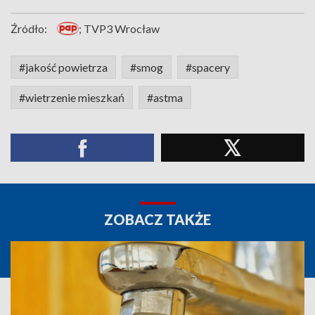
Źródło:
; TVP3 Wrocław
#jakość powietrza
#smog
#spacery
#wietrzenie mieszkań
#astma
ZOBACZ TAKŻE