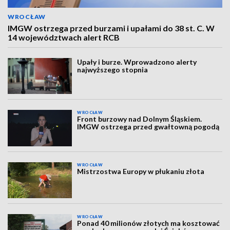
WROCŁAW
IMGW ostrzega przed burzami i upałami do 38 st. C. W
14 województwach alert RCB
Upały i burze. Wprowadzono alerty
najwyższego stopnia
WROCŁAW
Front burzowy nad Dolnym Śląskiem.
IMGW ostrzega przed gwałtowną pogodą
WROCŁAW
Mistrzostwa Europy w płukaniu złota
WROCŁAW
Ponad 40 milionów złotych ma kosztować