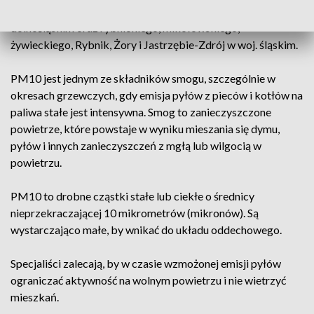
Poznań w woj. wielkopolskim, kłodzkiego w woj.
dolnośląskim oraz rybnickiego, mikołowskiego,
żywieckiego, Rybnik, Żory i Jastrzębie-Zdrój w woj. śląskim.
PM10 jest jednym ze składników smogu, szczególnie w
okresach grzewczych, gdy emisja pyłów z pieców i kotłów na
paliwa stałe jest intensywna. Smog to zanieczyszczone
powietrze, które powstaje w wyniku mieszania się dymu,
pyłów i innych zanieczyszczeń z mgłą lub wilgocią w
powietrzu.
PM10 to drobne cząstki stałe lub ciekłe o średnicy
nieprzekraczającej 10 mikrometrów (mikronów). Są
wystarczająco małe, by wnikać do układu oddechowego.
Specjaliści zalecają, by w czasie wzmożonej emisji pyłów
ograniczać aktywność na wolnym powietrzu i nie wietrzyć
mieszkań.