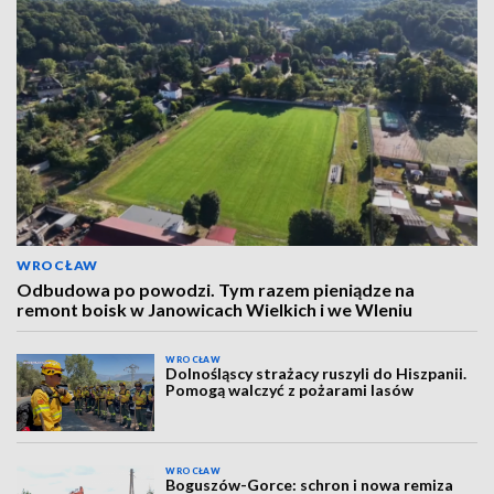
WROCŁAW
Odbudowa po powodzi. Tym razem pieniądze na
remont boisk w Janowicach Wielkich i we Wleniu
WROCŁAW
Dolnośląscy strażacy ruszyli do Hiszpanii.
Pomogą walczyć z pożarami lasów
WROCŁAW
Boguszów-Gorce: schron i nowa remiza