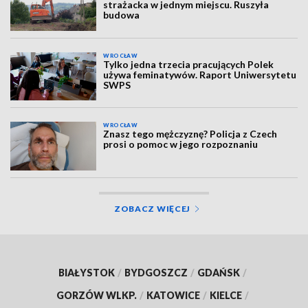
strażacka w jednym miejscu. Ruszyła
budowa
WROCŁAW
Tylko jedna trzecia pracujących Polek
używa feminatywów. Raport Uniwersytetu
SWPS
WROCŁAW
Znasz tego mężczyznę? Policja z Czech
prosi o pomoc w jego rozpoznaniu
ZOBACZ WIĘCEJ
BIAŁYSTOK
/
BYDGOSZCZ
/
GDAŃSK
/
GORZÓW WLKP.
/
KATOWICE
/
KIELCE
/