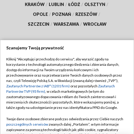
KRAKÓW
/
LUBLIN
/
ŁÓDŹ
/
OLSZTYN
/
OPOLE
/
POZNAŃ
/
RZESZÓW
/
SZCZECIN
/
WARSZAWA
/
WROCŁAW
Szanujemy Twoją prywatność
Dołącz do nas:
Kliknij "Akceptuję i przechodzę do serwisu", aby wyrazić zgody na
korzystanie z technologii automatycznego śledzenia i zbierania danych,
TVP
dostęp do informacji na Twoim urządzeniu końcowym i ich
Abonament TVP
przechowywanie oraz na przetwarzanie Twoich danych osobowych przez
Regulamin TVP
nas, czyli Telewizję Polską S.A. w likwidacji (zwaną dalej również „TVP”),
Emisja w TVP
Polityka prywatności
Zaufanych Partnerów z IAB* (1201 firm)
oraz pozostałych
Zaufanych
Partnerów TVP (93 firm)
, w celach marketingowych (w tym do
Centrum informacji TVP
Moje zgody
zautomatyzowanego dopasowania reklam do Twoich zainteresowań i
mierzenia ich skuteczności) i pozostałych, które wskazujemy poniżej, a
Naziemna Telewizja Cyfrowa
Pomoc
także zgody na udostępnianie przez nas identyfikatora PPID do Google.
Sklep TVP
Biuro reklamy
Twoje dane osobowe zbierane podczas odwiedzania przez Ciebie naszych
Rada Programowa
Kontakt
poszczególnych serwisów
zwanych dalej „Portalem”, w tym informacje
zapisywane za pomocą technologii takich jak: pliki cookie, sygnalizatory
System NOS