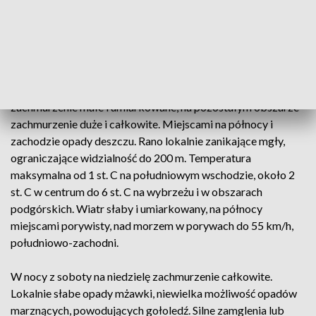
minus 4 st. C na południowym zachodzie, około 0 st. C w
centrum, do 4 st. C nad morzem, chłodniej w kotlinach
górskich do minus 7 st. C. Wiatr słaby, nad morzem
umiarkowany, przeważnie południowo-zachodni.
W niedzielę na południu i południowym zachodzie kraju
zachmurzenie małe i umiarkowane, na pozostałym obszarze
zachmurzenie duże i całkowite. Miejscami na północy i
zachodzie opady deszczu. Rano lokalnie zanikające mgły,
ograniczające widzialność do 200 m. Temperatura
maksymalna od 1 st. C na południowym wschodzie, około 2
st. C w centrum do 6 st. C na wybrzeżu i w obszarach
podgórskich. Wiatr słaby i umiarkowany, na północy
miejscami porywisty, nad morzem w porywach do 55 km/h,
południowo-zachodni.
W nocy z soboty na niedzielę zachmurzenie całkowite.
Lokalnie słabe opady mżawki, niewielka możliwość opadów
marznących, powodujących gołoledź. Silne zamglenia lub