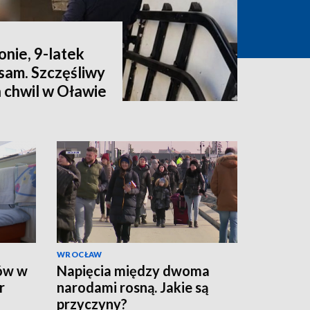
onie, 9-latek
sam. Szczęśliwy
 chwil w Oławie
WROCŁAW
ców w
Napięcia między dwoma
r
narodami rosną. Jakie są
przyczyny?