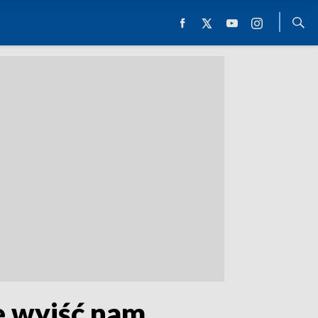
e wyjść nam…