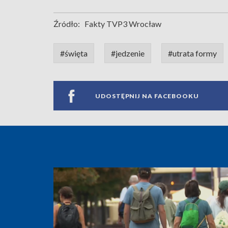
Źródło:
Fakty TVP3 Wrocław
#święta
#jedzenie
#utrata formy
UDOSTĘPNIJ NA FACEBOOKU