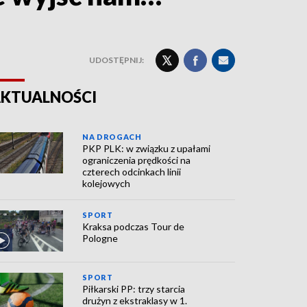
UDOSTĘPNIJ:
KTUALNOŚCI
NA DROGACH
PKP PLK: w związku z upałami
ograniczenia prędkości na
czterech odcinkach linii
kolejowych
SPORT
Kraksa podczas Tour de
Pologne
SPORT
Piłkarski PP: trzy starcia
drużyn z ekstraklasy w 1.