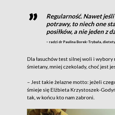
Regularność. Nawet jeśli
potrawy, to niech one st
posiłków, a nie jeden z d
– radzi dr Paulina Borek-Trybała, dietety
Dla łasuchów test silnej woli i wybory 
śmietany, mniej czekolady, choć jest je
– Jest takie żelazne motto: jeżeli czeg
śmieje się Elżbieta Krzystoszek-Godyń
tak, w końcu kto nam zabroni.