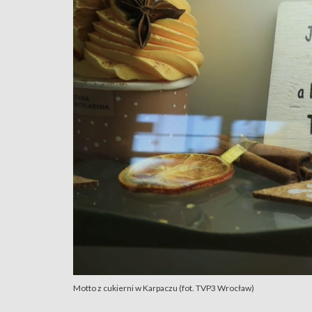
Motto z cukierni w Karpaczu (fot. TVP3 Wrocław)