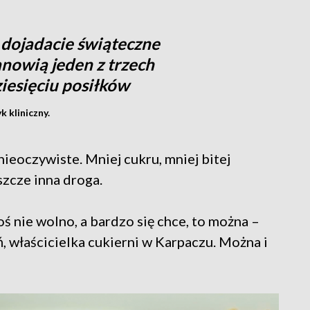
 dojadacie świąteczne
anowią jeden z trzech
ziesięciu posiłków
k kliniczny.
nieoczywiste. Mniej cukru, mniej bitej
szcze inna droga.
oś nie wolno, a bardzo się chce, to można –
, właścicielka cukierni w Karpaczu. Można i