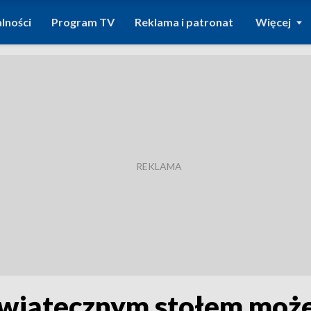
lności
Program TV
Reklama i patronat
Więcej
świątecznym stołem moż