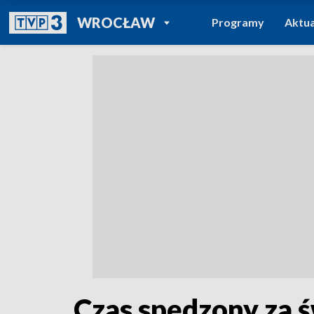
POWRÓT DO
WROCŁAW
Programy
Aktua
TVP REGIONY
Czas spędzony za 