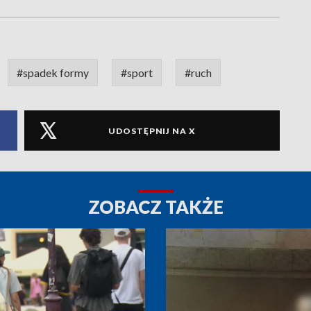
#spadek formy
#sport
#ruch
UDOSTĘPNIJ NA X
ZOBACZ TAKŻE