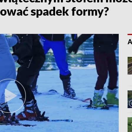
rować spadek formy?
A