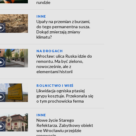
rundzie
INNE
Upały na przemian z burzami,
do tego permanentna susza.
Dokąd zmierzają zmiany
klimatu?
NA DROGACH
Wrocław: ulica Ruska idzie do
remontu. Ma być zielono,
nowocześnie, ale z
elementami historii
ROLNICTWO I WIEŚ
Likwidacja ogniska ptasiej
grypy kosztuje. Przekonała się
o tym prochowicka ferma
INNE
Nowe życie Starego
Refektarza. Zabytkowy obiekt
we Wrocławiu przejdzie
renowację