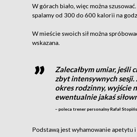
W górach biało, więc można szusować.
spalamy od 300 do 600 kalorii na godz
W mieście swoich sił można spróbować
wskazana.
Zalecałbym umiar, jeśli c
zbyt intensywnych sesji. Z
okres rodzinny, wyjście 
ewentualnie jakaś siłow
– poleca trener personalny Rafał Stopińs
Podstawą jest wyhamowanie apetytu i 