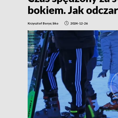
bokiem. Jak odcza
Krzysztof Borys; bko
2024-12-26