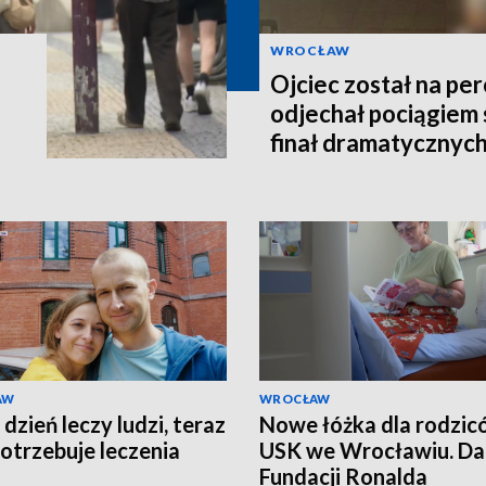
WROCŁAW
Ojciec został na per
odjechał pociągiem 
finał dramatycznych
AW
WROCŁAW
dzień leczy ludzi, teraz
Nowe łóżka dla rodzi
otrzebuje leczenia
USK we Wrocławiu. Da
Fundacji Ronalda