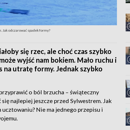
. Jak odczarować spadek formy?
iałoby się rzec, ale choć czas szybko
m może wyjść nam bokiem. Mało ruchu i
s na utratę formy. Jednak szybko
 przyprawić o ból brzucha – świąteczny
się najlepiej jeszcze przed Sylwestrem. Jak
m ucztowaniu? Nie ma jednego przepisu i
wojemu.