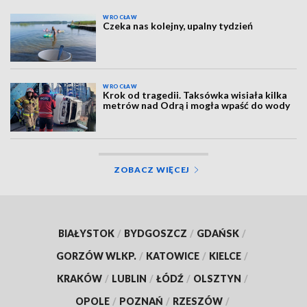
WROCŁAW
Czeka nas kolejny, upalny tydzień
WROCŁAW
Krok od tragedii. Taksówka wisiała kilka
metrów nad Odrą i mogła wpaść do wody
ZOBACZ WIĘCEJ
BIAŁYSTOK
/
BYDGOSZCZ
/
GDAŃSK
/
GORZÓW WLKP.
/
KATOWICE
/
KIELCE
/
KRAKÓW
/
LUBLIN
/
ŁÓDŹ
/
OLSZTYN
/
OPOLE
/
POZNAŃ
/
RZESZÓW
/