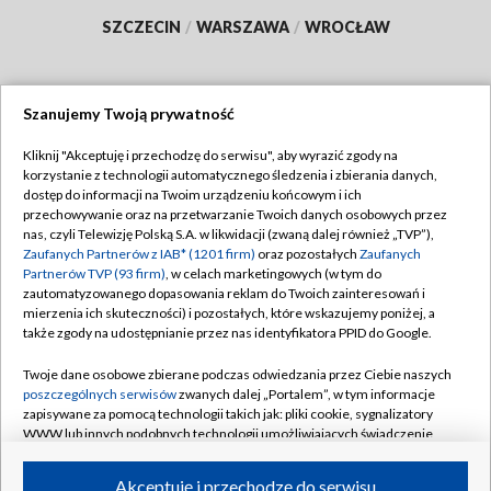
SZCZECIN
/
WARSZAWA
/
WROCŁAW
Szanujemy Twoją prywatność
Dołącz do nas:
Kliknij "Akceptuję i przechodzę do serwisu", aby wyrazić zgody na
korzystanie z technologii automatycznego śledzenia i zbierania danych,
TVP
dostęp do informacji na Twoim urządzeniu końcowym i ich
Abonament TVP
przechowywanie oraz na przetwarzanie Twoich danych osobowych przez
Regulamin TVP
nas, czyli Telewizję Polską S.A. w likwidacji (zwaną dalej również „TVP”),
Emisja w TVP
Polityka prywatności
Zaufanych Partnerów z IAB* (1201 firm)
oraz pozostałych
Zaufanych
Partnerów TVP (93 firm)
, w celach marketingowych (w tym do
Centrum informacji TVP
Moje zgody
zautomatyzowanego dopasowania reklam do Twoich zainteresowań i
mierzenia ich skuteczności) i pozostałych, które wskazujemy poniżej, a
Naziemna Telewizja Cyfrowa
Pomoc
także zgody na udostępnianie przez nas identyfikatora PPID do Google.
Sklep TVP
Biuro reklamy
Twoje dane osobowe zbierane podczas odwiedzania przez Ciebie naszych
Rada Programowa
Kontakt
poszczególnych serwisów
zwanych dalej „Portalem”, w tym informacje
zapisywane za pomocą technologii takich jak: pliki cookie, sygnalizatory
System NOS
WWW lub innych podobnych technologii umożliwiających świadczenie
dopasowanych i bezpiecznych usług, personalizację treści oraz reklam,
Informacje o nadawcy
Kanały
udostępnianie funkcji mediów społecznościowych oraz analizowanie
Akceptuję i przechodzę do serwisu