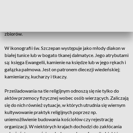
nazywano szczodrym, gdyż służba dworska składała panom
życzenia i otrzymywała poczęstunek, a nawet prezenty. Po
przyjęciu smarowano miodem pułap i rzucano ziarno. Jeśli
zboże przylgnęło, było to dobrą wróżbą pomyślnych
zbiorów.
W ikonografii św. Szczepan występuje jako młody diakon w
białej tunice lub w bogato tkanej dalmatyce. Jego atrybutami
są: księga Ewangelii, kamienie na księdze lub w jego rękach i
gałązka palmowa. Jest on patronem diecezji wiedeńskiej;
kamieniarzy, kucharzy i tkaczy.
Prześladowania na tle religijnym odnoszą się nie tylko do
aktów przemocy fizycznej wobec osób wierzących. Zaliczają
się do nich również sytuacje, w których utrudnia się wiernym
kultywowanie praktyk religijnych poprzez np.
uniemożliwienie budowania kościołów czy rejestrację
organizacji. W niektórych krajach dochodzi do zakłócania