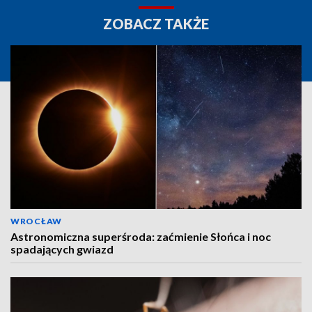
ZOBACZ TAKŻE
WROCŁAW
Astronomiczna superśroda: zaćmienie Słońca i noc
spadających gwiazd