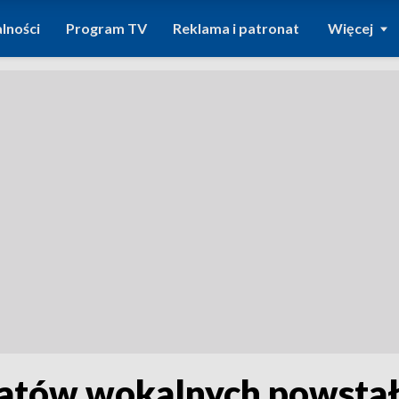
lności
Program TV
Reklama i patronat
Więcej
atów wokalnych powstał