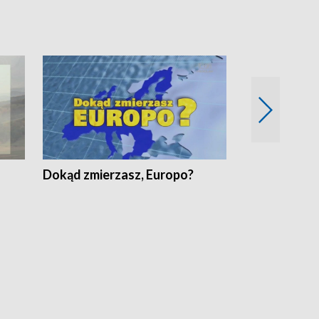
Dokąd zmierzasz, Europo?
Fakty Komen