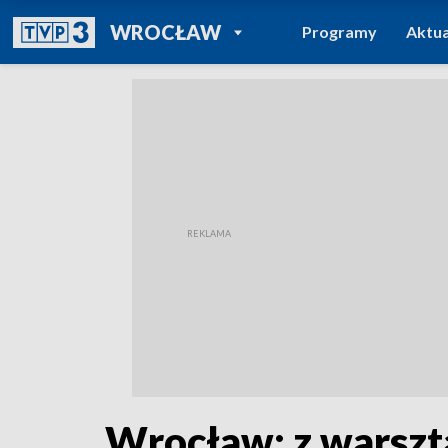
POWRÓT DO
WROCŁAW
Programy
Aktua
TVP REGIONY
Wrocław: z warszt