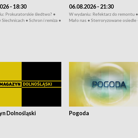
026 - 18:30
06.08.2026 - 21:30
u: Prokuratorskie śledtwo? ●
W wydaniu: Refektarz do remontu ●
 Siechnicach ● Schron i remiza ●
Mało nas ● Sterroryzowane osiedle 
Morawiecki we Wrocławiu ● 81.
Fatalny remont ● Kosztowna ptasia
iędzynarodowego Festiwalu
● Nowa Ruska ● Pociągiem na lotnis
skiego ● Na pomoc Hiszpanom
Koniec upałów ● Kraksa na Tour de
wa po powodzi ● Filmowy
Pologne
z
n Dolnośląski
Pogoda