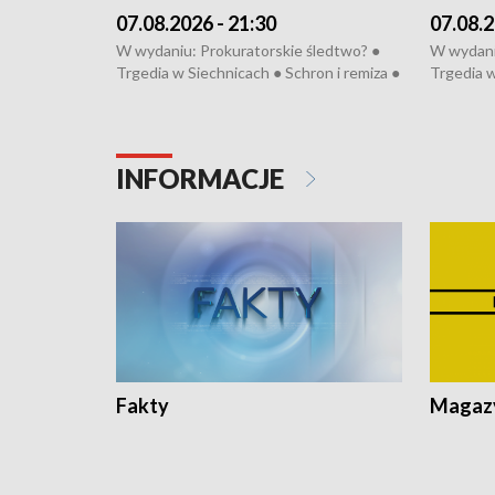
07.08.2026 - 21:30
07.08.2
W wydaniu: Prokuratorskie śledtwo? ●
W wydani
Trgedia w Siechnicach ● Schron i remiza ●
Trgedia w
Mateusz Morawiecki we Wrocławiu ● 81.
Mateusz 
edycja Międzynarodowego Festiwalu
edycja M
Chopinowskiego ● Na pomoc Hiszpanom
Chopinow
● Odbudowa po powodzi ● Filmowy
● Odbudo
INFORMACJE
Lubomierz
Lubomier
Fakty
Magazy