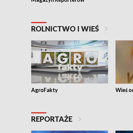
ROLNICTWO I WIEŚ
AgroFakty
Wieś 
REPORTAŻE