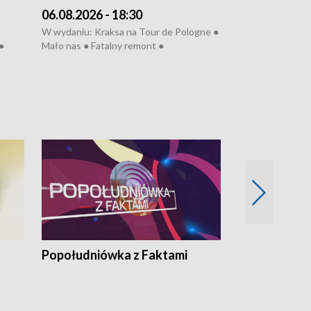
06.08.2026 - 18:30
05.08.2026 - 
W wydaniu: Kraksa na Tour de Pologne ●
W wydaniu: Dlacz
●
Mało nas ● Fatalny remont ●
do rzeki ● Lato 
 grypa
Sterroryzowane osiedle ● Kosztowna
● Senior za kółki
ko ●
ptasia grypa ● Pociągiem na lotnisko ●
cierpiwych ● Mro
Nowa Ruska ● Refektarz do remontu ●
Koniec upałów
Popołudniówka z Faktami
Z Unią na Ty