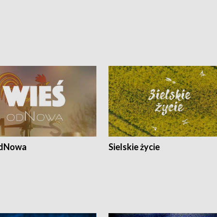
odNowa
Sielskie życie