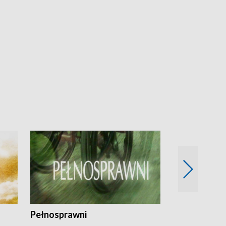
Pełnosprawni
Bezpieczny 