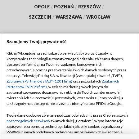
OPOLE
/
POZNAŃ
/
RZESZÓW
/
SZCZECIN
/
WARSZAWA
/
WROCŁAW
Szanujemy Twoją prywatność
Dołącz do nas:
Kliknij "Akceptuję i przechodzę do serwisu", aby wyrazić zgody na
korzystanie z technologii automatycznego śledzenia i zbierania danych,
TVP
dostęp do informacji na Twoim urządzeniu końcowym i ich
Abonament TVP
przechowywanie oraz na przetwarzanie Twoich danych osobowych przez
Regulamin TVP
nas, czyli Telewizję Polską S.A. w likwidacji (zwaną dalej również „TVP”),
Emisja w TVP
Polityka prywatności
Zaufanych Partnerów z IAB* (1201 firm)
oraz pozostałych
Zaufanych
Partnerów TVP (93 firm)
, w celach marketingowych (w tym do
Centrum informacji TVP
Moje zgody
zautomatyzowanego dopasowania reklam do Twoich zainteresowań i
mierzenia ich skuteczności) i pozostałych, które wskazujemy poniżej, a
Naziemna Telewizja Cyfrowa
Pomoc
także zgody na udostępnianie przez nas identyfikatora PPID do Google.
Sklep TVP
Biuro reklamy
Twoje dane osobowe zbierane podczas odwiedzania przez Ciebie naszych
Rada Programowa
Kontakt
poszczególnych serwisów
zwanych dalej „Portalem”, w tym informacje
zapisywane za pomocą technologii takich jak: pliki cookie, sygnalizatory
System NOS
WWW lub innych podobnych technologii umożliwiających świadczenie
dopasowanych i bezpiecznych usług, personalizację treści oraz reklam,