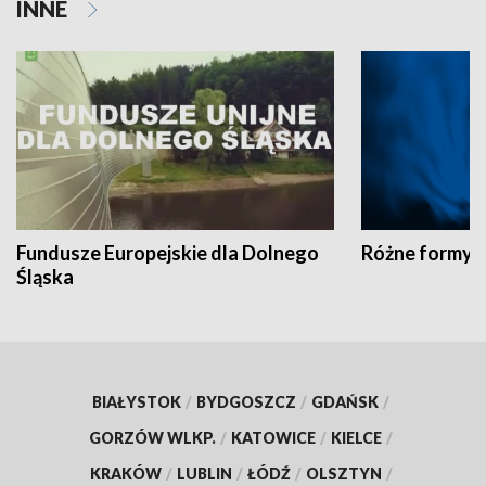
INNE
Fundusze Europejskie dla Dolnego
Różne formy t
Śląska
BIAŁYSTOK
/
BYDGOSZCZ
/
GDAŃSK
/
GORZÓW WLKP.
/
KATOWICE
/
KIELCE
/
KRAKÓW
/
LUBLIN
/
ŁÓDŹ
/
OLSZTYN
/