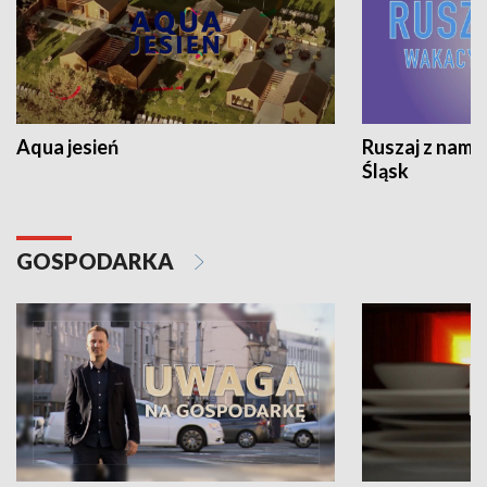
Aqua jesień
Ruszaj z nami
Śląsk
GOSPODARKA