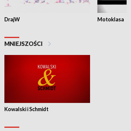
DrajW
Motoklasa
MNIEJSZOŚCI
Kowalski i Schmidt