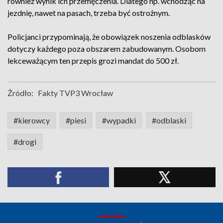
również wynik ich przemęczenia. Dlatego np. wchodząc na
jezdnię, nawet na pasach, trzeba być ostrożnym.
Policjanci przypominają, że obowiązek noszenia odblasków
dotyczy każdego poza obszarem zabudowanym. Osobom
lekceważącym ten przepis grozi mandat do 500 zł.
Źródło:
Fakty TVP3 Wrocław
#kierowcy
#piesi
#wypadki
#odblaski
#drogi