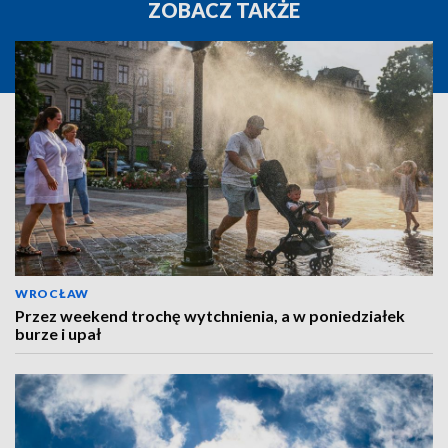
ZOBACZ TAKŻE
WROCŁAW
Przez weekend trochę wytchnienia, a w poniedziałek
burze i upał