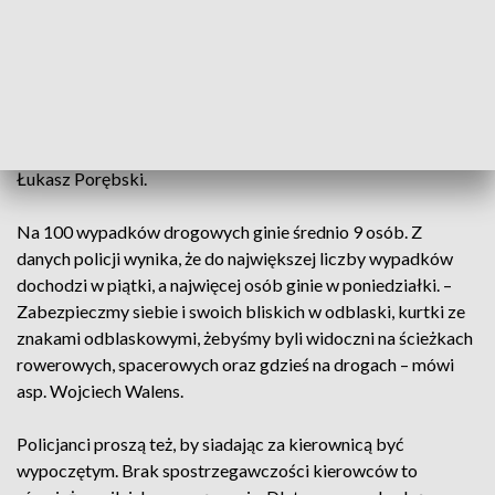
żadnego odblasku, bez latarki jest praktycznie niewidoczny.
W tym roku na polskich drogach zginęło już ponad 100 osób.
– Jeżeli jest taka możliwość posiadania nawet najmniejszego
odblasku, włączenia telefonu komórkowego, skierowania w
kierunku kierowcy wyświetlacza, to zróbmy to – być może
uchroni nas to przed utratą życia, zdrowia – instruuje st. asp.
Łukasz Porębski.
Na 100 wypadków drogowych ginie średnio 9 osób. Z
danych policji wynika, że do największej liczby wypadków
dochodzi w piątki, a najwięcej osób ginie w poniedziałki. –
Zabezpieczmy siebie i swoich bliskich w odblaski, kurtki ze
znakami odblaskowymi, żebyśmy byli widoczni na ścieżkach
rowerowych, spacerowych oraz gdzieś na drogach – mówi
asp. Wojciech Walens.
Policjanci proszą też, by siadając za kierownicą być
wypoczętym. Brak spostrzegawczości kierowców to