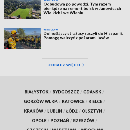
WROCŁAW
Odbudowa po powodzi. Tym razem
pieniądze na remont boisk w Janowicach
Wielkich i we Wleniu
WROCŁAW
Dolnośląscy strażacy ruszyli do Hiszpanii.
Pomogą walczyć z pożarami lasów
ZOBACZ WIĘCEJ
BIAŁYSTOK
/
BYDGOSZCZ
/
GDAŃSK
/
GORZÓW WLKP.
/
KATOWICE
/
KIELCE
/
KRAKÓW
/
LUBLIN
/
ŁÓDŹ
/
OLSZTYN
/
OPOLE
/
POZNAŃ
/
RZESZÓW
/