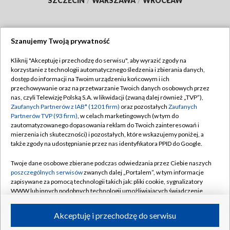
SZCZECIN
/
WARSZAWA
/
WROCŁAW
Szanujemy Twoją prywatność
Dołącz do nas:
Kliknij "Akceptuję i przechodzę do serwisu", aby wyrazić zgody na
korzystanie z technologii automatycznego śledzenia i zbierania danych,
TVP
dostęp do informacji na Twoim urządzeniu końcowym i ich
Abonament TVP
przechowywanie oraz na przetwarzanie Twoich danych osobowych przez
Regulamin TVP
nas, czyli Telewizję Polską S.A. w likwidacji (zwaną dalej również „TVP”),
Emisja w TVP
Polityka prywatności
Zaufanych Partnerów z IAB* (1201 firm)
oraz pozostałych
Zaufanych
Partnerów TVP (93 firm)
, w celach marketingowych (w tym do
Centrum informacji TVP
Moje zgody
zautomatyzowanego dopasowania reklam do Twoich zainteresowań i
mierzenia ich skuteczności) i pozostałych, które wskazujemy poniżej, a
Naziemna Telewizja Cyfrowa
Pomoc
także zgody na udostępnianie przez nas identyfikatora PPID do Google.
Sklep TVP
Biuro reklamy
Twoje dane osobowe zbierane podczas odwiedzania przez Ciebie naszych
Rada Programowa
Kontakt
poszczególnych serwisów
zwanych dalej „Portalem”, w tym informacje
zapisywane za pomocą technologii takich jak: pliki cookie, sygnalizatory
System NOS
WWW lub innych podobnych technologii umożliwiających świadczenie
dopasowanych i bezpiecznych usług, personalizację treści oraz reklam,
Informacje o nadawcy
Kanały
udostępnianie funkcji mediów społecznościowych oraz analizowanie
Akceptuję i przechodzę do serwisu
ruchu w Internecie.
Program dla prasy