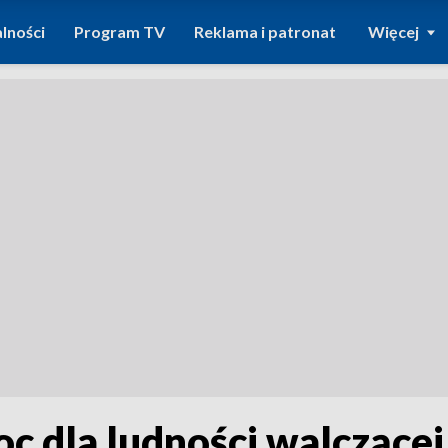
lności
Program TV
Reklama i patronat
Więcej
c dla ludności walczącej