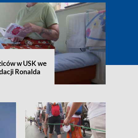
ziców w USK we
dacji Ronalda