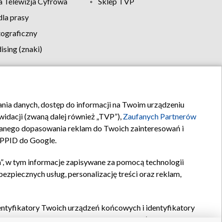
 Telewizja Cyfrowa
Sklep TVP
la prasy
tograficzny
sing (znaki)
klamy
Kontakt
rania danych, dostęp do informacji na Twoim urządzeniu
idacji (zwaną dalej również „TVP”),
Zaufanych Partnerów
anego dopasowania reklam do Twoich zainteresowań i
a PPID do Google.
”, w tym informacje zapisywane za pomocą technologii
zpiecznych usług, personalizację treści oraz reklam,
identyfikatory Twoich urządzeń końcowych i identyfikatory
P,
Zaufanych Partnerów z IAB
oraz pozostałych
Zaufanych