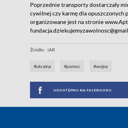
Poprzednie transporty dostarczały mię
cywilnej czy karmę dla opuszczonych 
organizowane jest na stronie www.Apt
fundacja.dziekujemyzawolnosc@gmail
Źródło:
IAR
#ukraina
#pomoc
#wojna
UDOSTĘPNIJ NA FACEBOOKU