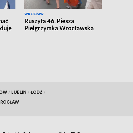
WROCŁAW
hać
Ruszyła 46. Piesza
duje
Pielgrzymka Wrocławska
KÓW
/
LUBLIN
/
ŁÓDŹ
/
ROCŁAW