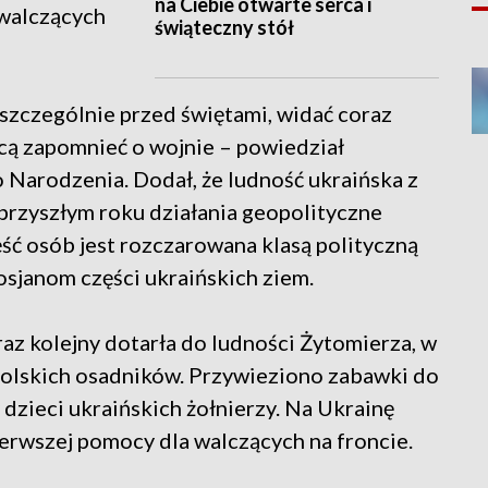
na Ciebie otwarte serca i
walczących
świąteczny stół
szczególnie przed świętami, widać coraz
hcą zapomnieć o wojnie – powiedział
o Narodzenia. Dodał, że ludność ukraińska z
 przyszłym roku działania geopolityczne
zęść osób jest rozczarowana klasą polityczną
osjanom części ukraińskich ziem.
az kolejny dotarła do ludności Żytomierza, w
olskich osadników. Przywieziono zabawki do
 dzieci ukraińskich żołnierzy. Na Ukrainę
pierwszej pomocy dla walczących na froncie.