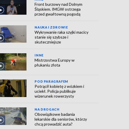
Front burzowy nad Dolnym
Śląskiem. IMGW ostrzega
przed gwałtowną pogodą
NAUKA I ZDROWIE
Wykrywanie raka szyjki macicy
stanie się szybsze i
skuteczniejsze
INNE
Mistrzostwa Europy w
płukaniu złota
POD PARAGRAFEM
Potrącił kobietę z wózkiem i
uciekł. Policja publikuje
wizerunek rowerzysty
NA DROGACH
Obowiązkowe badania
lekarskie dla seniorów, którzy
chcą prowadzić auta?