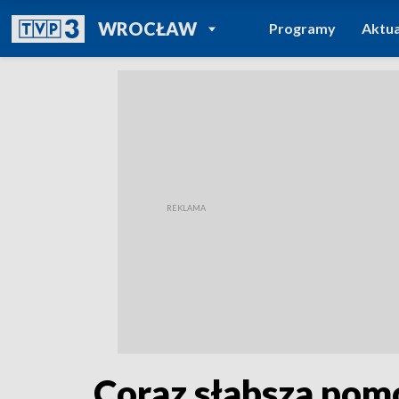
POWRÓT DO
WROCŁAW
Programy
Aktua
TVP REGIONY
Coraz słabsza pomo