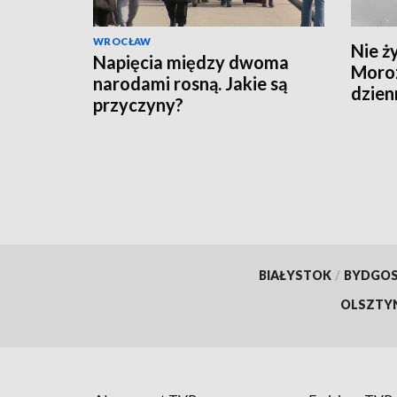
WROCŁAW
Nie ż
Napięcia między dwoma
Moro
narodami rosną. Jakie są
dzien
przyczyny?
BIAŁYSTOK
/
BYDGO
OLSZTY