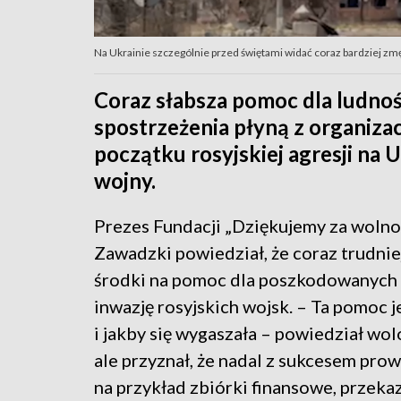
Na Ukrainie szczególnie przed świętami widać coraz bardziej zm
Coraz słabsza pomoc dla ludnoś
spostrzeżenia płyną z organiza
początku rosyjskiej agresji na 
wojny.
Prezes Fundacji „Dziękujemy za woln
Zawadzki powiedział, że coraz trudnie
środki na pomoc dla poszkodowanych
inwazję rosyjskich wojsk. – Ta pomoc j
i jakby się wygaszała – powiedział wol
ale przyznał, że nadal z sukcesem pro
na przykład zbiórki finansowe, przek