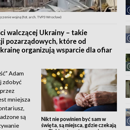
ęczenie wojną (fot. arch. TVP3 Wrocław)
ci walczącej Ukrainy – takie
cji pozarządowych, które od
Ukrainę organizują wsparcie dla ofiar
ość” Adam
j zdobyć
 przez
est mniejsza
ontariusz,
wadzone są
Nikt nie powinien być sam w
święta, są miejsca, gdzie czekają
azywanie