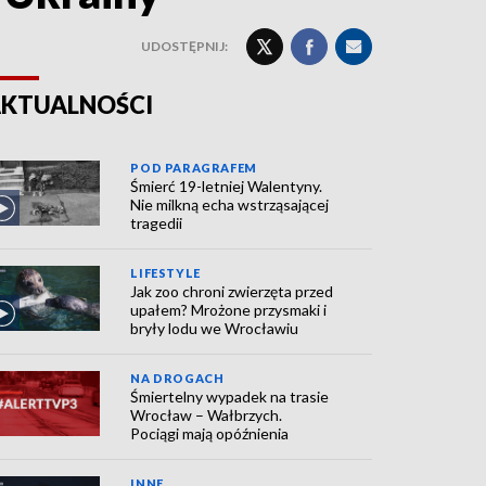
UDOSTĘPNIJ:
KTUALNOŚCI
POD PARAGRAFEM
Śmierć 19-letniej Walentyny.
Nie milkną echa wstrząsającej
tragedii
LIFESTYLE
Jak zoo chroni zwierzęta przed
upałem? Mrożone przysmaki i
bryły lodu we Wrocławiu
NA DROGACH
Śmiertelny wypadek na trasie
Wrocław – Wałbrzych.
Pociągi mają opóźnienia
INNE