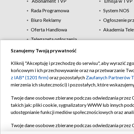
Abonament TVP
Emisja w TVP
Rada Programowa
System NOS
Biuro Reklamy
Ogłoszenie pr
Oferta Handlowa
Akademia Tele
Telegazeta ogłoszenia
Szanujemy Twoją prywatność
Regulamin TVP
Kliknij "Akceptuję i przechodzę do serwisu", aby wyrazić zg
końcowym i ich przechowywanie oraz na przetwarzanie Twoich
z IAB* (1201 firm)
oraz pozostałych
Zaufanych Partnerów T
mierzenia ich skuteczności) i pozostałych, które wskazujemy
Twoje dane osobowe zbierane podczas odwiedzania przez 
takich jak: pliki cookie, sygnalizatory WWW lub innych pod
udostępnianie funkcji mediów społecznościowych oraz anali
Twoje dane osobowe zbierane podczas odwiedzania przez 
plików cookie, informacje o Twoich wyszukiwaniach w serwi