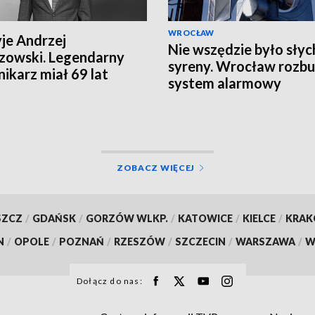
WROCŁAW
yje Andrzej
Nie wszędzie było słyc
zowski. Legendarny
syreny. Wrocław rozbu
nikarz miał 69 lat
system alarmowy
ZOBACZ WIĘCEJ
SZCZ
/
GDAŃSK
/
GORZÓW WLKP.
/
KATOWICE
/
KIELCE
/
KRA
N
/
OPOLE
/
POZNAŃ
/
RZESZÓW
/
SZCZECIN
/
WARSZAWA
/
W
Dołącz do nas: