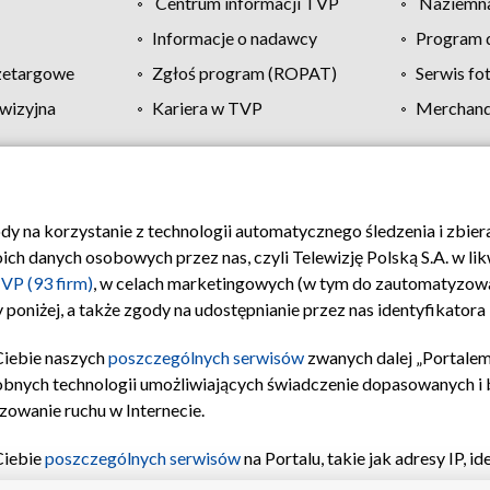
Centrum informacji TVP
Naziemna
Informacje o nadawcy
Program d
zetargowe
Zgłoś program (ROPAT)
Serwis fo
wizyjna
Kariera w TVP
Merchandi
Polityka prywatności
Moje zgody
Pomoc
Biuro re
ody na korzystanie z technologii automatycznego śledzenia i zbie
 danych osobowych przez nas, czyli Telewizję Polską S.A. w likw
VP (93 firm)
, w celach marketingowych (w tym do zautomatyzow
 poniżej, a także zgody na udostępnianie przez nas identyfikator
Ciebie naszych
poszczególnych serwisów
zwanych dalej „Portalem
obnych technologii umożliwiających świadczenie dopasowanych i be
zowanie ruchu w Internecie.
Ciebie
poszczególnych serwisów
na Portalu, takie jak adresy IP, 
sach Portalu czy historia odwiedzin będą przetwarzane przez TV