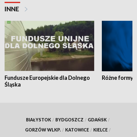
INNE
Fundusze Europejskie dla Dolnego
Różne formy t
Śląska
BIAŁYSTOK
/
BYDGOSZCZ
/
GDAŃSK
/
GORZÓW WLKP.
/
KATOWICE
/
KIELCE
/