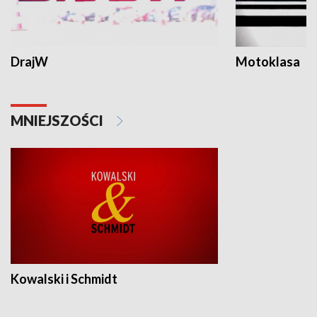
DrajW
Motoklasa
MNIEJSZOŚCI
Kowalski i Schmidt