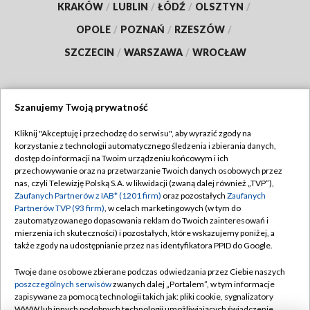
KRAKÓW
/
LUBLIN
/
ŁÓDŹ
/
OLSZTYN
/
OPOLE
/
POZNAŃ
/
RZESZÓW
/
SZCZECIN
/
WARSZAWA
/
WROCŁAW
Szanujemy Twoją prywatność
Dołącz do nas:
Kliknij "Akceptuję i przechodzę do serwisu", aby wyrazić zgody na
korzystanie z technologii automatycznego śledzenia i zbierania danych,
TVP
dostęp do informacji na Twoim urządzeniu końcowym i ich
Abonament TVP
przechowywanie oraz na przetwarzanie Twoich danych osobowych przez
Regulamin TVP
nas, czyli Telewizję Polską S.A. w likwidacji (zwaną dalej również „TVP”),
Emisja w TVP
Polityka prywatności
Zaufanych Partnerów z IAB* (1201 firm)
oraz pozostałych
Zaufanych
Partnerów TVP (93 firm)
, w celach marketingowych (w tym do
Centrum informacji TVP
Moje zgody
zautomatyzowanego dopasowania reklam do Twoich zainteresowań i
mierzenia ich skuteczności) i pozostałych, które wskazujemy poniżej, a
Naziemna Telewizja Cyfrowa
Pomoc
także zgody na udostępnianie przez nas identyfikatora PPID do Google.
Sklep TVP
Biuro reklamy
Twoje dane osobowe zbierane podczas odwiedzania przez Ciebie naszych
Rada Programowa
Kontakt
poszczególnych serwisów
zwanych dalej „Portalem”, w tym informacje
zapisywane za pomocą technologii takich jak: pliki cookie, sygnalizatory
System NOS
WWW lub innych podobnych technologii umożliwiających świadczenie