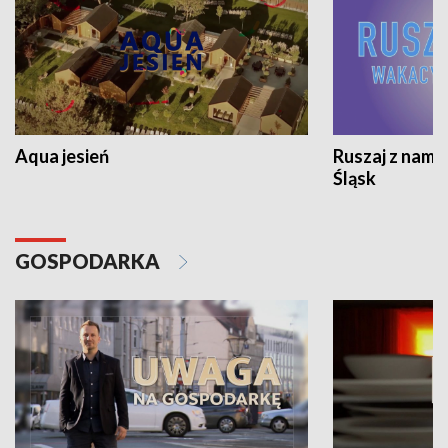
Aqua jesień
Ruszaj z nami
Śląsk
GOSPODARKA