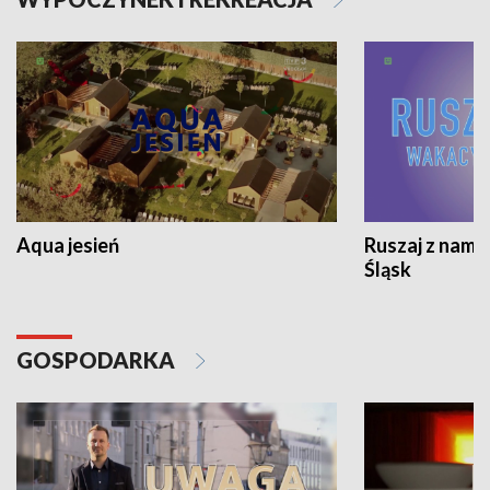
Aqua jesień
Ruszaj z nami
Śląsk
GOSPODARKA