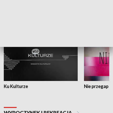
Dlaczego krowa...
Energia Przysz
KULTURA I SZTUKA
Ku Kulturze
Nie przegap
WYPOCZYNEK I REKREACJA