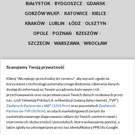
BIAŁYSTOK
/
BYDGOSZCZ
/
GDAŃSK
/
GORZÓW WLKP.
/
KATOWICE
/
KIELCE
/
KRAKÓW
/
LUBLIN
/
ŁÓDŹ
/
OLSZTYN
/
OPOLE
/
POZNAŃ
/
RZESZÓW
/
SZCZECIN
/
WARSZAWA
/
WROCŁAW
Szanujemy Twoją prywatność
Dołącz do nas:
Kliknij "Akceptuję i przechodzę do serwisu", aby wyrazić zgody na
korzystanie z technologii automatycznego śledzenia i zbierania danych,
TVP
dostęp do informacji na Twoim urządzeniu końcowym i ich
Abonament TVP
przechowywanie oraz na przetwarzanie Twoich danych osobowych przez
Regulamin TVP
nas, czyli Telewizję Polską S.A. w likwidacji (zwaną dalej również „TVP”),
Emisja w TVP
Polityka prywatności
Zaufanych Partnerów z IAB* (1201 firm)
oraz pozostałych
Zaufanych
Partnerów TVP (93 firm)
, w celach marketingowych (w tym do
Centrum informacji TVP
Moje zgody
zautomatyzowanego dopasowania reklam do Twoich zainteresowań i
mierzenia ich skuteczności) i pozostałych, które wskazujemy poniżej, a
Naziemna Telewizja Cyfrowa
Pomoc
także zgody na udostępnianie przez nas identyfikatora PPID do Google.
Sklep TVP