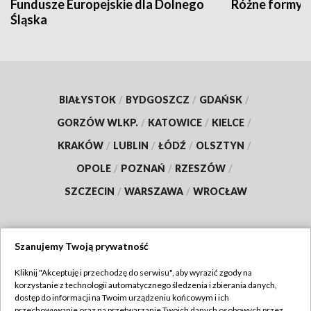
Fundusze Europejskie dla Dolnego
Różne formy t
Śląska
BIAŁYSTOK
/
BYDGOSZCZ
/
GDAŃSK
/
GORZÓW WLKP.
/
KATOWICE
/
KIELCE
/
KRAKÓW
/
LUBLIN
/
ŁÓDŹ
/
OLSZTYN
/
OPOLE
/
POZNAŃ
/
RZESZÓW
/
SZCZECIN
/
WARSZAWA
/
WROCŁAW
Szanujemy Twoją prywatność
Dołącz do nas:
Kliknij "Akceptuję i przechodzę do serwisu", aby wyrazić zgody na
korzystanie z technologii automatycznego śledzenia i zbierania danych,
TVP
dostęp do informacji na Twoim urządzeniu końcowym i ich
Abonament TVP
przechowywanie oraz na przetwarzanie Twoich danych osobowych przez