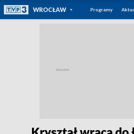
POWRÓT DO
WROCŁAW
Programy
Aktua
TVP REGIONY
Kryształ wraca do 