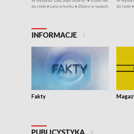
W wydaniu: Dlaczego zmarła? ● Ścieki nie
W wydaniu
do rzeki ● Lato w korku ● Zbiory w sadach
do rzeki 
● Senior za kółkiem ● Złoto dla...
● Senior z
cierpiwych ● Mrożonki dla zwierząt
cierpiwyc
INFORMACJE
Fakty
Magazy
PUBLICYSTYKA