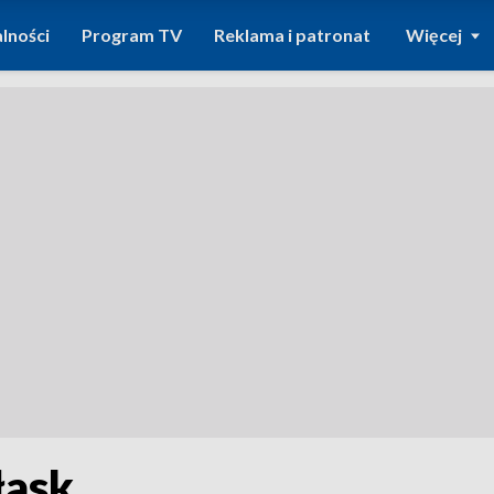
lności
Program TV
Reklama i patronat
Więcej
łask