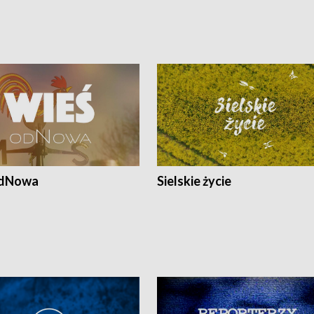
odNowa
Sielskie życie