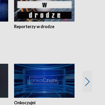
Reporterzy w drodze
Onkoczujni
Recepta na 