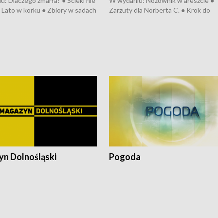
: Dlaczego zmarła? ● Ścieki nie
W wydaniu: Nożownik w areszcie ●
● Lato w korku ● Zbiory w sadach
Zarzuty dla Norberta C. ● Krok do
a kółkiem ● Złoto dla...
obwodnicy ● Miliony na ochronę ●
h ● Mrożonki dla zwierząt
Oddział jak nowy ● Rynek ma być zi
● Inkubator w ognisku ● Rodzic też
pacjent ● Trzeba ratować lekarza
n Dolnośląski
Pogoda