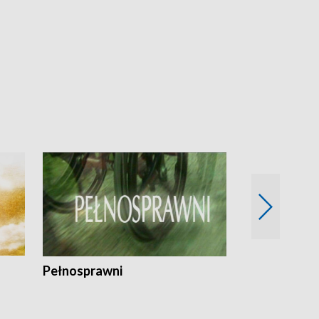
Pełnosprawni
Bezpieczny 