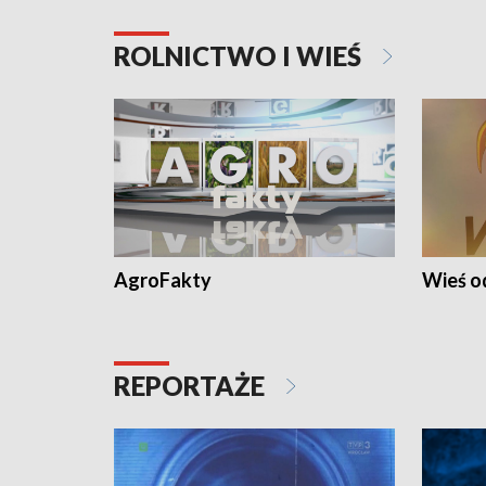
ROLNICTWO I WIEŚ
AgroFakty
Wieś 
REPORTAŻE