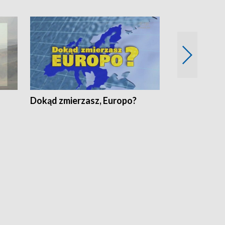
Dokąd zmierzasz, Europo?
Fakty Komen