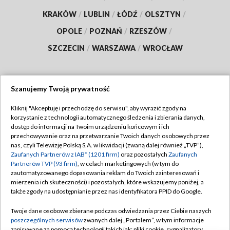
KRAKÓW
/
LUBLIN
/
ŁÓDŹ
/
OLSZTYN
/
OPOLE
/
POZNAŃ
/
RZESZÓW
/
SZCZECIN
/
WARSZAWA
/
WROCŁAW
Szanujemy Twoją prywatność
Dołącz do nas:
Kliknij "Akceptuję i przechodzę do serwisu", aby wyrazić zgody na
korzystanie z technologii automatycznego śledzenia i zbierania danych,
TVP
dostęp do informacji na Twoim urządzeniu końcowym i ich
Abonament TVP
przechowywanie oraz na przetwarzanie Twoich danych osobowych przez
Regulamin TVP
nas, czyli Telewizję Polską S.A. w likwidacji (zwaną dalej również „TVP”),
Emisja w TVP
Polityka prywatności
Zaufanych Partnerów z IAB* (1201 firm)
oraz pozostałych
Zaufanych
Partnerów TVP (93 firm)
, w celach marketingowych (w tym do
Centrum informacji TVP
Moje zgody
zautomatyzowanego dopasowania reklam do Twoich zainteresowań i
mierzenia ich skuteczności) i pozostałych, które wskazujemy poniżej, a
Naziemna Telewizja Cyfrowa
Pomoc
także zgody na udostępnianie przez nas identyfikatora PPID do Google.
Sklep TVP
Biuro reklamy
Twoje dane osobowe zbierane podczas odwiedzania przez Ciebie naszych
Rada Programowa
Kontakt
poszczególnych serwisów
zwanych dalej „Portalem”, w tym informacje
zapisywane za pomocą technologii takich jak: pliki cookie, sygnalizatory