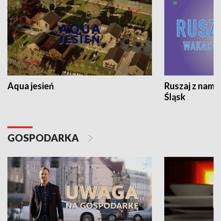
Aqua jesień
Ruszaj z nami
Śląsk
GOSPODARKA