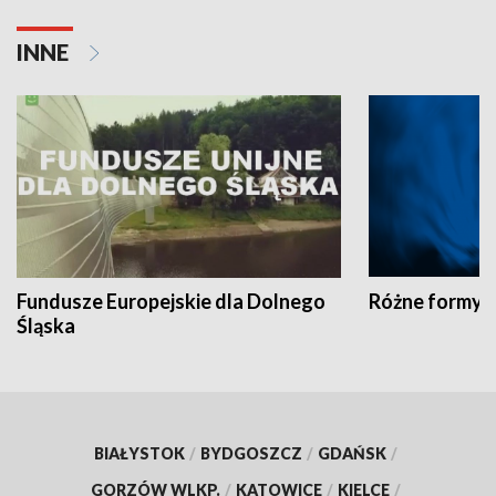
INNE
Fundusze Europejskie dla Dolnego
Różne formy t
Śląska
BIAŁYSTOK
/
BYDGOSZCZ
/
GDAŃSK
/
GORZÓW WLKP.
/
KATOWICE
/
KIELCE
/