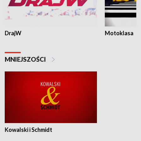
DrajW
Motoklasa
MNIEJSZOŚCI
Kowalski i Schmidt