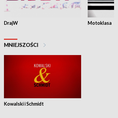
DrajW
Motoklasa
MNIEJSZOŚCI
Kowalski i Schmidt