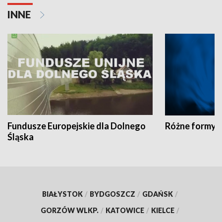
INNE
Fundusze Europejskie dla Dolnego
Różne formy t
Śląska
BIAŁYSTOK
/
BYDGOSZCZ
/
GDAŃSK
/
GORZÓW WLKP.
/
KATOWICE
/
KIELCE
/