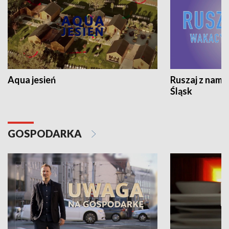
Aqua jesień
Ruszaj z nami
Śląsk
GOSPODARKA