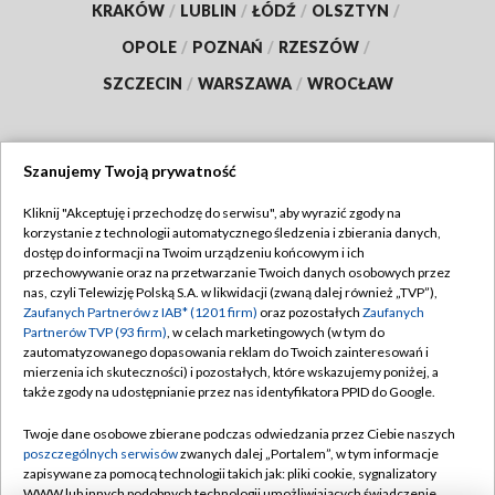
KRAKÓW
/
LUBLIN
/
ŁÓDŹ
/
OLSZTYN
/
OPOLE
/
POZNAŃ
/
RZESZÓW
/
SZCZECIN
/
WARSZAWA
/
WROCŁAW
Szanujemy Twoją prywatność
Dołącz do nas:
Kliknij "Akceptuję i przechodzę do serwisu", aby wyrazić zgody na
korzystanie z technologii automatycznego śledzenia i zbierania danych,
TVP
dostęp do informacji na Twoim urządzeniu końcowym i ich
Abonament TVP
przechowywanie oraz na przetwarzanie Twoich danych osobowych przez
Regulamin TVP
nas, czyli Telewizję Polską S.A. w likwidacji (zwaną dalej również „TVP”),
Emisja w TVP
Polityka prywatności
Zaufanych Partnerów z IAB* (1201 firm)
oraz pozostałych
Zaufanych
Partnerów TVP (93 firm)
, w celach marketingowych (w tym do
Centrum informacji TVP
Moje zgody
zautomatyzowanego dopasowania reklam do Twoich zainteresowań i
mierzenia ich skuteczności) i pozostałych, które wskazujemy poniżej, a
Naziemna Telewizja Cyfrowa
Pomoc
także zgody na udostępnianie przez nas identyfikatora PPID do Google.
Sklep TVP
Biuro reklamy
Twoje dane osobowe zbierane podczas odwiedzania przez Ciebie naszych
Rada Programowa
Kontakt
poszczególnych serwisów
zwanych dalej „Portalem”, w tym informacje
zapisywane za pomocą technologii takich jak: pliki cookie, sygnalizatory
System NOS
WWW lub innych podobnych technologii umożliwiających świadczenie