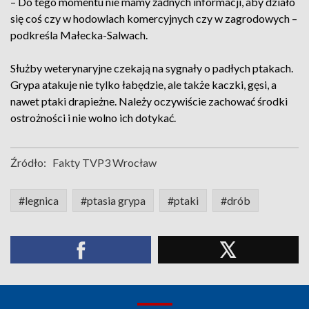
– Do tego momentu nie mamy żadnych informacji, aby działo
się coś czy w hodowlach komercyjnych czy w zagrodowych –
podkreśla Małecka-Salwach.
Służby weterynaryjne czekają na sygnały o padłych ptakach.
Grypa atakuje nie tylko łabędzie, ale także kaczki, gęsi, a
nawet ptaki drapieżne. Należy oczywiście zachować środki
ostrożności i nie wolno ich dotykać.
Źródło:
Fakty TVP3 Wrocław
#legnica
#ptasia grypa
#ptaki
#drób