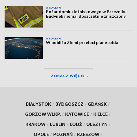
WROCŁAW
Pożar domku letniskowego w Brzeźniku.
Budynek niemal doszczętnie zniszczony
WROCŁAW
W pobliżu Ziemi przeleci planetoida
ZOBACZ WIĘCEJ
BIAŁYSTOK
/
BYDGOSZCZ
/
GDAŃSK
/
GORZÓW WLKP.
/
KATOWICE
/
KIELCE
/
KRAKÓW
/
LUBLIN
/
ŁÓDŹ
/
OLSZTYN
/
OPOLE
/
POZNAŃ
/
RZESZÓW
/