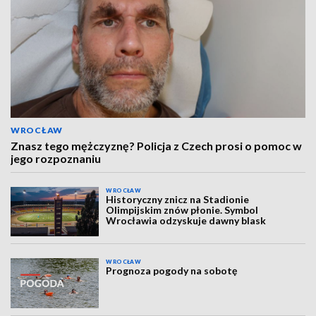
WROCŁAW
Znasz tego mężczyznę? Policja z Czech prosi o pomoc w
jego rozpoznaniu
WROCŁAW
Historyczny znicz na Stadionie
Olimpijskim znów płonie. Symbol
Wrocławia odzyskuje dawny blask
WROCŁAW
Prognoza pogody na sobotę