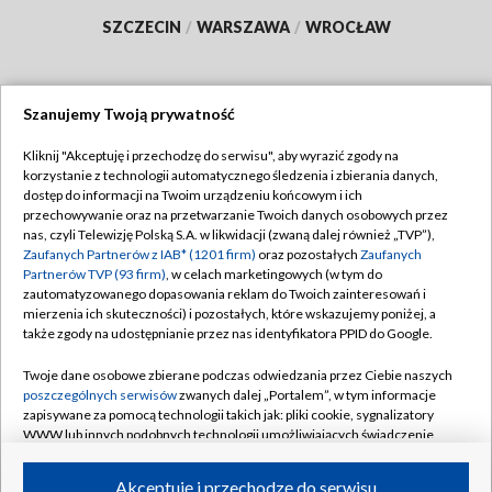
SZCZECIN
/
WARSZAWA
/
WROCŁAW
Szanujemy Twoją prywatność
Dołącz do nas:
Kliknij "Akceptuję i przechodzę do serwisu", aby wyrazić zgody na
korzystanie z technologii automatycznego śledzenia i zbierania danych,
TVP
dostęp do informacji na Twoim urządzeniu końcowym i ich
Abonament TVP
przechowywanie oraz na przetwarzanie Twoich danych osobowych przez
Regulamin TVP
nas, czyli Telewizję Polską S.A. w likwidacji (zwaną dalej również „TVP”),
Emisja w TVP
Polityka prywatności
Zaufanych Partnerów z IAB* (1201 firm)
oraz pozostałych
Zaufanych
Partnerów TVP (93 firm)
, w celach marketingowych (w tym do
Centrum informacji TVP
Moje zgody
zautomatyzowanego dopasowania reklam do Twoich zainteresowań i
mierzenia ich skuteczności) i pozostałych, które wskazujemy poniżej, a
Naziemna Telewizja Cyfrowa
Pomoc
także zgody na udostępnianie przez nas identyfikatora PPID do Google.
Sklep TVP
Biuro reklamy
Twoje dane osobowe zbierane podczas odwiedzania przez Ciebie naszych
Rada Programowa
Kontakt
poszczególnych serwisów
zwanych dalej „Portalem”, w tym informacje
zapisywane za pomocą technologii takich jak: pliki cookie, sygnalizatory
System NOS
WWW lub innych podobnych technologii umożliwiających świadczenie
dopasowanych i bezpiecznych usług, personalizację treści oraz reklam,
Informacje o nadawcy
Kanały
udostępnianie funkcji mediów społecznościowych oraz analizowanie
Akceptuję i przechodzę do serwisu