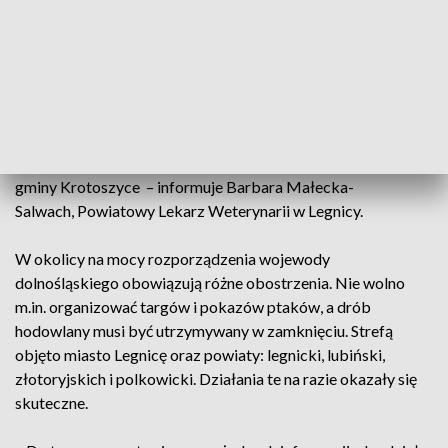
szczególnych środków ostrożności.
– Niestety mamy kolejne informacje o dzikich ptakach, które
padają. Zebraliśmy próbki do badań, czekamy na
potwierdzenie obecności wirusa zjadliwej grypy ptaków z
kolejnego miejsca w gminie Kunice. Będzie to już trzecia
lokalizacja i czekamy też na wyniki z czwartej lokalizacji, z
gminy Krotoszyce – informuje Barbara Małecka-
Salwach, Powiatowy Lekarz Weterynarii w Legnicy.
W okolicy na mocy rozporządzenia wojewody
dolnośląskiego obowiązują różne obostrzenia. Nie wolno
m.in. organizować targów i pokazów ptaków, a drób
hodowlany musi być utrzymywany w zamknięciu. Strefą
objęto miasto Legnicę oraz powiaty: legnicki, lubiński,
złotoryjskich i polkowicki. Działania te na razie okazały się
skuteczne.