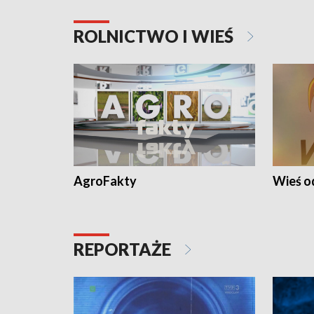
ROLNICTWO I WIEŚ
AgroFakty
Wieś 
REPORTAŻE