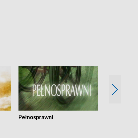
Pełnosprawni
Bezpieczny 