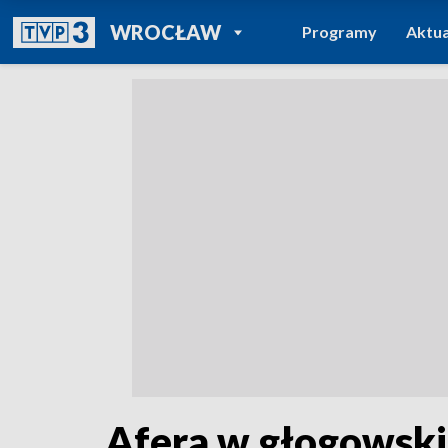
POWRÓT DO
WROCŁAW
Programy
Aktua
TVP REGIONY
Afera w głogowskie