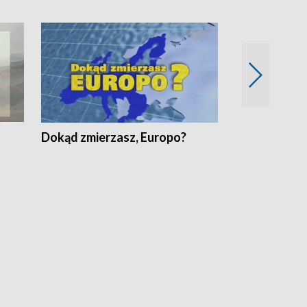
Dokąd zmierzasz, Europo?
Fakty Komen