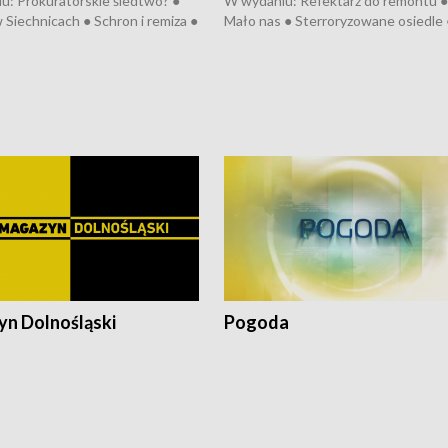
u: Prokuratorskie śledtwo? ●
W wydaniu: Refektarz do remontu ●
 Siechnicach ● Schron i remiza ●
Mało nas ● Sterroryzowane osiedle 
Morawiecki we Wrocławiu ● 81.
Fatalny remont ● Kosztowna ptasia
iędzynarodowego Festiwalu
● Nowa Ruska ● Pociągiem na lotnis
skiego ● Na pomoc Hiszpanom
Koniec upałów ● Kraksa na Tour de
wa po powodzi ● Filmowy
Pologne
z
n Dolnośląski
Pogoda