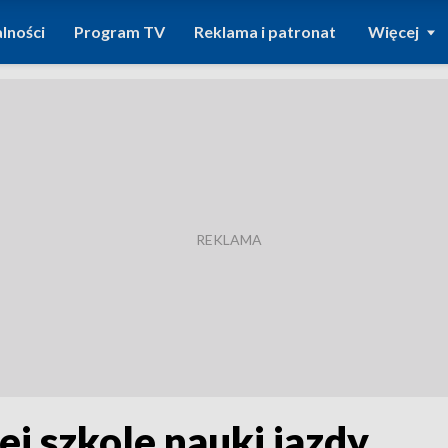
lności
Program TV
Reklama i patronat
Więcej
j szkole nauki jazdy