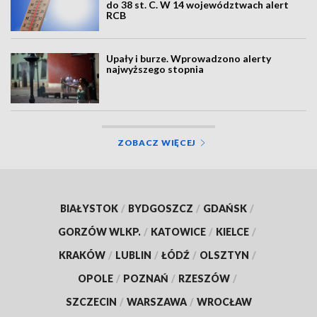
do 38 st. C. W 14 województwach alert
RCB
Upały i burze. Wprowadzono alerty
najwyższego stopnia
ZOBACZ WIĘCEJ
BIAŁYSTOK
/
BYDGOSZCZ
/
GDAŃSK
/
GORZÓW WLKP.
/
KATOWICE
/
KIELCE
/
KRAKÓW
/
LUBLIN
/
ŁÓDŹ
/
OLSZTYN
/
OPOLE
/
POZNAŃ
/
RZESZÓW
/
SZCZECIN
/
WARSZAWA
/
WROCŁAW