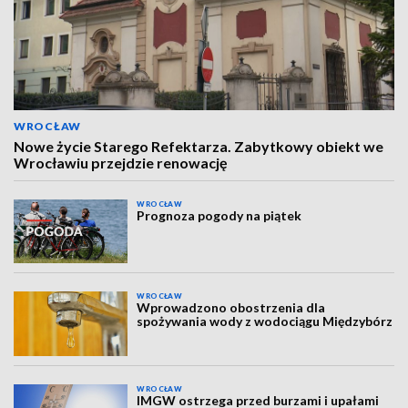
WROCŁAW
Nowe życie Starego Refektarza. Zabytkowy obiekt we
Wrocławiu przejdzie renowację
WROCŁAW
Prognoza pogody na piątek
WROCŁAW
Wprowadzono obostrzenia dla
spożywania wody z wodociągu Międzybórz
WROCŁAW
IMGW ostrzega przed burzami i upałami