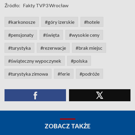
Źródło:
Fakty TVP3 Wrocław
#karkonosze
#góry izerskie
#hotele
#pensjonaty
#święta
#wysokie ceny
#turystyka
#rezerwacje
#brak miejsc
#świąteczny wypoczynek
#polska
#turystyka zimowa
#ferie
#podróże
ZOBACZ TAKŻE