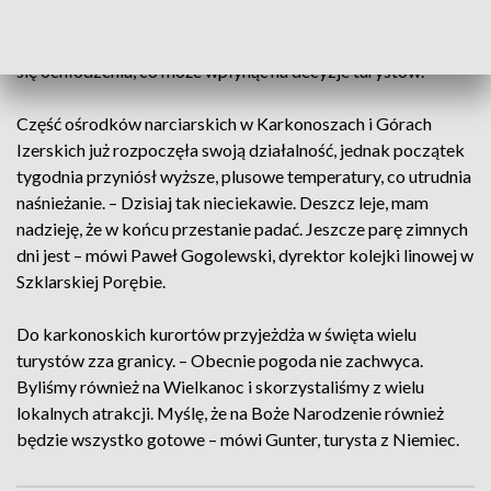
warunki atmosferyczne nie pokrzyżują ich planów. Zdaniem
meteorologów pod koniec tygodnia powinniśmy spodziewać
się ochłodzenia, co może wpłynąć na decyzje turystów.
Część ośrodków narciarskich w Karkonoszach i Górach
Izerskich już rozpoczęła swoją działalność, jednak początek
tygodnia przyniósł wyższe, plusowe temperatury, co utrudnia
naśnieżanie. – Dzisiaj tak nieciekawie. Deszcz leje, mam
nadzieję, że w końcu przestanie padać. Jeszcze parę zimnych
dni jest – mówi Paweł Gogolewski, dyrektor kolejki linowej w
Szklarskiej Porębie.
Do karkonoskich kurortów przyjeżdża w święta wielu
turystów zza granicy. – Obecnie pogoda nie zachwyca.
Byliśmy również na Wielkanoc i skorzystaliśmy z wielu
lokalnych atrakcji. Myślę, że na Boże Narodzenie również
będzie wszystko gotowe – mówi Gunter, turysta z Niemiec.