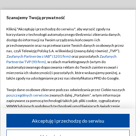
Szanujemy Twoją prywatność
Dołącz do nas:
Kliknij "Akceptuję i przechodzę do serwisu", aby wyrazić zgody na
korzystanie z technologii automatycznego śledzenia i zbierania danych,
TVP
dostęp do informacji na Twoim urządzeniu końcowym i ich
Abonament TVP
przechowywanie oraz na przetwarzanie Twoich danych osobowych przez
Regulamin TVP
nas, czyli Telewizję Polską S.A. w likwidacji (zwaną dalej również „TVP”),
Emisja w TVP
Polityka prywatności
Zaufanych Partnerów z IAB* (1201 firm)
oraz pozostałych
Zaufanych
Partnerów TVP (93 firm)
, w celach marketingowych (w tym do
Centrum informacji TVP
Moje zgody
zautomatyzowanego dopasowania reklam do Twoich zainteresowań i
mierzenia ich skuteczności) i pozostałych, które wskazujemy poniżej, a
Naziemna Telewizja Cyfrowa
Pomoc
także zgody na udostępnianie przez nas identyfikatora PPID do Google.
Sklep TVP
Biuro reklamy
Twoje dane osobowe zbierane podczas odwiedzania przez Ciebie naszych
Rada Programowa
Kontakt
poszczególnych serwisów
zwanych dalej „Portalem”, w tym informacje
zapisywane za pomocą technologii takich jak: pliki cookie, sygnalizatory
System NOS
WWW lub innych podobnych technologii umożliwiających świadczenie
dopasowanych i bezpiecznych usług, personalizację treści oraz reklam,
Informacje o nadawcy
Kanały
udostępnianie funkcji mediów społecznościowych oraz analizowanie
Akceptuję i przechodzę do serwisu
ruchu w Internecie.
Program dla prasy
©2026 Telewizja Polska S.A. w likwidacji
Biuro Reklamy
Twoje dane osobowe zbierane podczas odwiedzania przez Ciebie