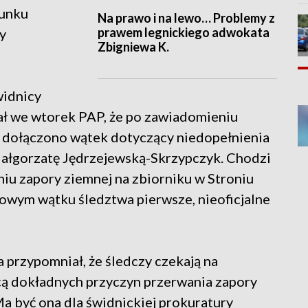
runku
Na prawo i na lewo… Problemy z
prawem legnickiego adwokata
y
Zbigniewa K.
widnicy
ał we wtorek PAP, że po zawiadomieniu
a dołączono wątek dotyczący niedopełnienia
ałgorzatę Jędrzejewską-Skrzypczyk. Chodzi
iu zapory ziemnej na zbiorniku w Stroniu
nowym wątku śledztwa pierwsze, nieoficjalne
przypomniał, że śledczy czekają na
cą dokładnych przyczyn przerwania zapory
Ma być ona dla świdnickiej prokuratury