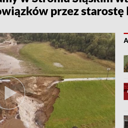
owiązków przez starostę
A