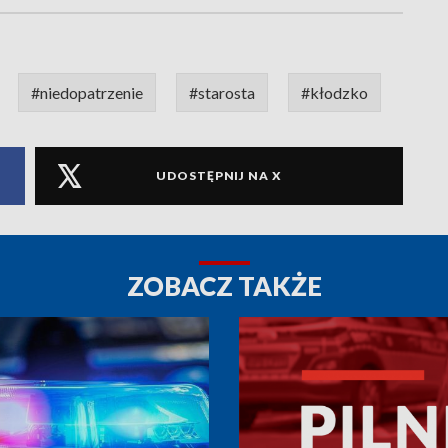
#niedopatrzenie
#starosta
#kłodzko
UDOSTĘPNIJ NA X
ZOBACZ TAKŻE