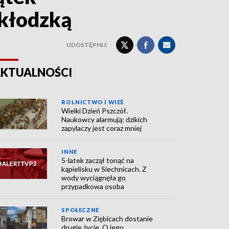
 kłodzką
UDOSTĘPNIJ:
KTUALNOŚCI
ROLNICTWO I WIEŚ
Wielki Dzień Pszczół.
Naukowcy alarmują: dzikich
zapylaczy jest coraz mniej
INNE
5-latek zaczął tonąć na
kąpielisku w Siechnicach. Z
wody wyciągnęła go
przypadkowa osoba
SPOŁECZNE
Browar w Ziębicach dostanie
drugie życie. O jego