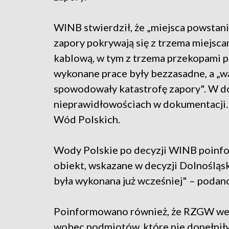
WINB stwierdził, że „miejsca powstan
zapory pokrywają się z trzema miejsc
kablową, w tym z trzema przekopami po
wykonane prace były bezzasadne, a „w
spowodowały katastrofę zapory". W do
nieprawidłowościach w dokumentacji. 
Wód Polskich.
Wody Polskie po decyzji WINB poinfo
obiekt, wskazane w decyzji Dolnośląsk
była wykonana już wcześniej" – podan
Poinformowano również, że RZGW we 
wobec podmiotów, które nie dopełnił