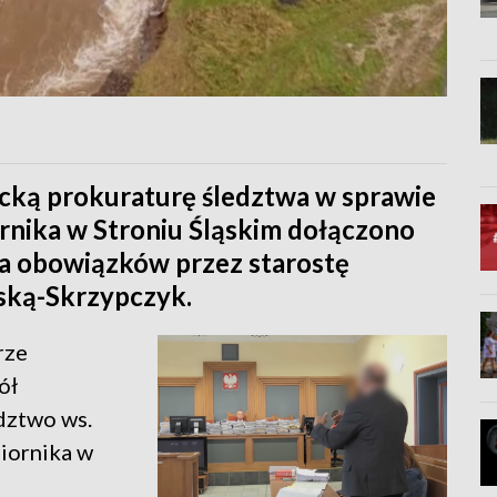
cką prokuraturę śledztwa w sprawie
rnika w Stroniu Śląskim dołączono
a obowiązków przez starostę
ską-Skrzypczyk.
rze
ół
dztwo ws.
iornika w