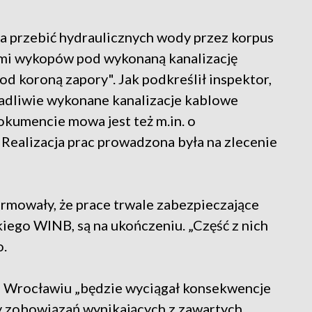
ia przebić hydraulicznych wody przez korpus
ami wykopów pod wykonaną kanalizację
d koroną zapory". Jak podkreślił inspektor,
adliwie wykonane kanalizacje kablowe
kumencie mowa jest też m.in. o
Realizacja prac prowadzona była na zlecenie
rmowały, że prace trwale zabezpieczające
iego WINB, są na ukończeniu. „Część z nich
o.
Wrocławiu „będzie wyciągał konsekwencje
y zobowiązań wynikających z zawartych