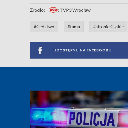
Źródło:
; TVP3 Wrocław
#śledztwo
#tama
#stronie śląskie
UDOSTĘPNIJ NA FACEBOOKU