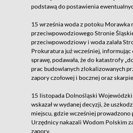
podstawą do postawienia ewentualnych
15 września woda z potoku Morawka r
przeciwpowodziowego Stronie Śląskie.
przeciwpowodziowy i woda zalała Stro
Prokuratura już wcześniej, informując
sprawę, podawała, że do katastrofy „
prac budowlanych zlokalizowanych prz
zapory czołowej i bocznej oraz skarpi
15 listopada Dolnośląski Wojewódzk
wskazał w wydanej decyzji, że uszkodz
miejscu, gdzie wcześniej prowadzono 
Urzędnicy nakazali Wodom Polskim z
zapory.