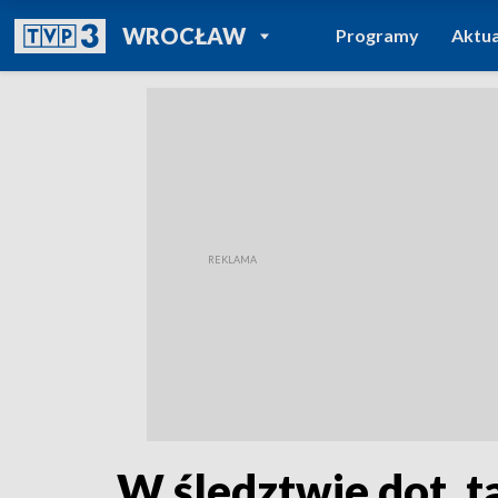
POWRÓT DO
WROCŁAW
Programy
Aktua
TVP REGIONY
W śledztwie dot. 