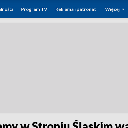
lności
Program TV
Reklama i patronat
Więcej
tamy w Stroniu Śląskim w