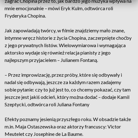
zagrać Chopina przez to, jak bardzo jego muzyka wpływa na
mnie emocjonalnie – mówi Eryk Kulm, odtwórca roli
Fryderyka Chopina.
Jak zapowiadają twórcy, w filmie znajdziemy mało znane,
intymne wręcz historie z życia Chopina, zaczerpnięte choćby
z jego prywatnych listów. Wielowymiarowa i wymagająca
aktorsko wydaje się również relacja pianisty z jego
najlepszym przyjacielem – Julianem Fontaną.
– Przez improwizację, przez próby, które się odbywały i
nadal się odbywają, jeszcze za każdym razem zadajemy
sobie pytanie: czy to już jest to, co chcemy pokazać, czy tam
jeszcze jest jakiś odcień, który można dodać – dodaje Kamil
Szeptycki, odtwórca roli Juliana Fontany
Efekty poznamy jesienią przyszłego roku. W obsadzie także
m.in. Maja Ostaszewska oraz aktorzy francuscy: Victor
Meutelet czy Josephine de La Baume.