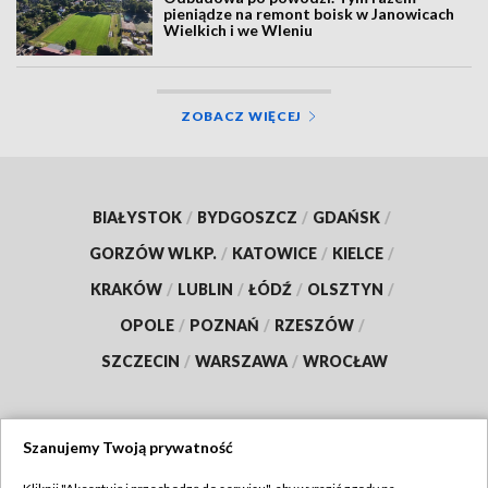
pieniądze na remont boisk w Janowicach
Wielkich i we Wleniu
ZOBACZ WIĘCEJ
BIAŁYSTOK
/
BYDGOSZCZ
/
GDAŃSK
/
GORZÓW WLKP.
/
KATOWICE
/
KIELCE
/
KRAKÓW
/
LUBLIN
/
ŁÓDŹ
/
OLSZTYN
/
OPOLE
/
POZNAŃ
/
RZESZÓW
/
SZCZECIN
/
WARSZAWA
/
WROCŁAW
Szanujemy Twoją prywatność
Dołącz do nas: