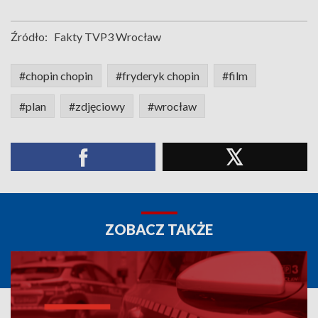
Źródło:
Fakty TVP3 Wrocław
#chopin chopin
#fryderyk chopin
#film
#plan
#zdjęciowy
#wrocław
ZOBACZ TAKŻE