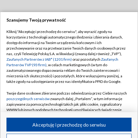
Szanujemy Twoją prywatność
Dołącz do nas:
Kliknij "Akceptuję i przechodzę do serwisu", aby wyrazić zgody na
korzystanie z technologii automatycznego śledzenia i zbierania danych,
TVP
dostęp do informacji na Twoim urządzeniu końcowym i ich
Abonament TVP
przechowywanie oraz na przetwarzanie Twoich danych osobowych przez
Regulamin TVP
nas, czyli Telewizję Polską S.A. w likwidacji (zwaną dalej również „TVP”),
Emisja w TVP
Polityka prywatności
Zaufanych Partnerów z IAB* (1201 firm)
oraz pozostałych
Zaufanych
Partnerów TVP (93 firm)
, w celach marketingowych (w tym do
Centrum informacji TVP
Moje zgody
zautomatyzowanego dopasowania reklam do Twoich zainteresowań i
mierzenia ich skuteczności) i pozostałych, które wskazujemy poniżej, a
Naziemna Telewizja Cyfrowa
Pomoc
także zgody na udostępnianie przez nas identyfikatora PPID do Google.
Sklep TVP
Biuro reklamy
Twoje dane osobowe zbierane podczas odwiedzania przez Ciebie naszych
Rada Programowa
Kontakt
poszczególnych serwisów
zwanych dalej „Portalem”, w tym informacje
zapisywane za pomocą technologii takich jak: pliki cookie, sygnalizatory
System NOS
WWW lub innych podobnych technologii umożliwiających świadczenie
dopasowanych i bezpiecznych usług, personalizację treści oraz reklam,
Informacje o nadawcy
Kanały
udostępnianie funkcji mediów społecznościowych oraz analizowanie
Akceptuję i przechodzę do serwisu
ruchu w Internecie.
Program dla prasy
©2026 Telewizja Polska S.A. w likwidacji
Biuro Reklamy