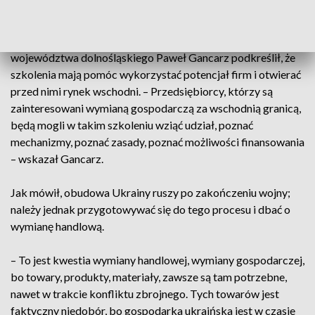
powiedział Kowal.
Podczas poniedziałkowej konferencji prasowej marszałek
województwa dolnośląskiego Paweł Gancarz podkreślił, że
szkolenia mają pomóc wykorzystać potencjał firm i otwierać
przed nimi rynek wschodni. – Przedsiębiorcy, którzy są
zainteresowani wymianą gospodarczą za wschodnią granicą,
będą mogli w takim szkoleniu wziąć udział, poznać
mechanizmy, poznać zasady, poznać możliwości finansowania
– wskazał Gancarz.
Jak mówił, obudowa Ukrainy ruszy po zakończeniu wojny;
należy jednak przygotowywać się do tego procesu i dbać o
wymianę handlową.
– To jest kwestia wymiany handlowej, wymiany gospodarczej,
bo towary, produkty, materiały, zawsze są tam potrzebne,
nawet w trakcie konfliktu zbrojnego. Tych towarów jest
faktyczny niedobór, bo gospodarka ukraińska jest w czasie