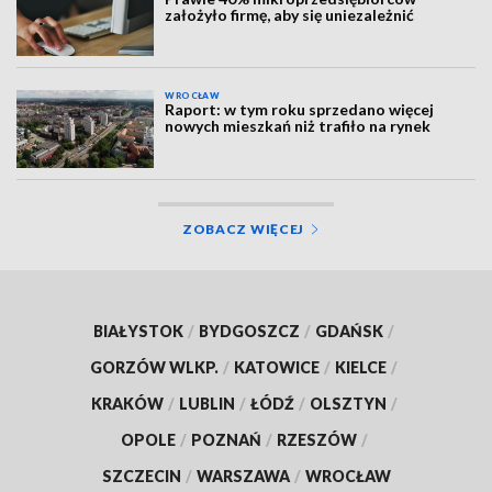
założyło firmę, aby się uniezależnić
WROCŁAW
Raport: w tym roku sprzedano więcej
nowych mieszkań niż trafiło na rynek
ZOBACZ WIĘCEJ
BIAŁYSTOK
/
BYDGOSZCZ
/
GDAŃSK
/
GORZÓW WLKP.
/
KATOWICE
/
KIELCE
/
KRAKÓW
/
LUBLIN
/
ŁÓDŹ
/
OLSZTYN
/
OPOLE
/
POZNAŃ
/
RZESZÓW
/
SZCZECIN
/
WARSZAWA
/
WROCŁAW