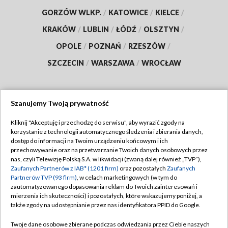
GORZÓW WLKP.
/
KATOWICE
/
KIELCE
/
KRAKÓW
/
LUBLIN
/
ŁÓDŹ
/
OLSZTYN
/
OPOLE
/
POZNAŃ
/
RZESZÓW
/
SZCZECIN
/
WARSZAWA
/
WROCŁAW
Szanujemy Twoją prywatność
Dołącz do nas:
Kliknij "Akceptuję i przechodzę do serwisu", aby wyrazić zgody na
korzystanie z technologii automatycznego śledzenia i zbierania danych,
TVP
dostęp do informacji na Twoim urządzeniu końcowym i ich
Abonament TVP
przechowywanie oraz na przetwarzanie Twoich danych osobowych przez
Regulamin TVP
nas, czyli Telewizję Polską S.A. w likwidacji (zwaną dalej również „TVP”),
Emisja w TVP
Polityka prywatności
Zaufanych Partnerów z IAB* (1201 firm)
oraz pozostałych
Zaufanych
Partnerów TVP (93 firm)
, w celach marketingowych (w tym do
Centrum informacji TVP
Moje zgody
zautomatyzowanego dopasowania reklam do Twoich zainteresowań i
mierzenia ich skuteczności) i pozostałych, które wskazujemy poniżej, a
Naziemna Telewizja Cyfrowa
Pomoc
także zgody na udostępnianie przez nas identyfikatora PPID do Google.
Sklep TVP
Biuro reklamy
Twoje dane osobowe zbierane podczas odwiedzania przez Ciebie naszych