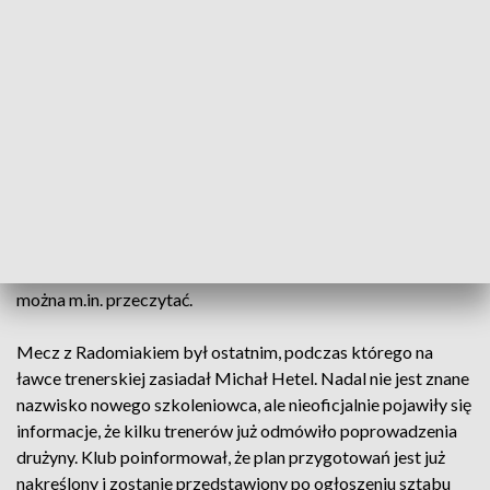
Kibice pożegnali piłkarzy gwizdami i przyśpiewkami nie
pozostawiającymi złudzeń, co myślą o ich poczynaniach na
boisku.
W poniedziałek włodarze klubu umieścili specjalny
komunikat.
„Zdajemy sobie sprawę, że za nami całkowicie nieudana
runda w PKO BP Ekstraklasie. W imieniu klubu chcemy Was
przeprosić za to, jak dużo przyniosła Wam rozczarowań, a
jak mało powodów do radości, na którą zasługujecie” –
można m.in. przeczytać.
Mecz z Radomiakiem był ostatnim, podczas którego na
ławce trenerskiej zasiadał Michał Hetel. Nadal nie jest znane
nazwisko nowego szkoleniowca, ale nieoficjalnie pojawiły się
informacje, że kilku trenerów już odmówiło poprowadzenia
drużyny. Klub poinformował, że plan przygotowań jest już
nakreślony i zostanie przedstawiony po ogłoszeniu sztabu