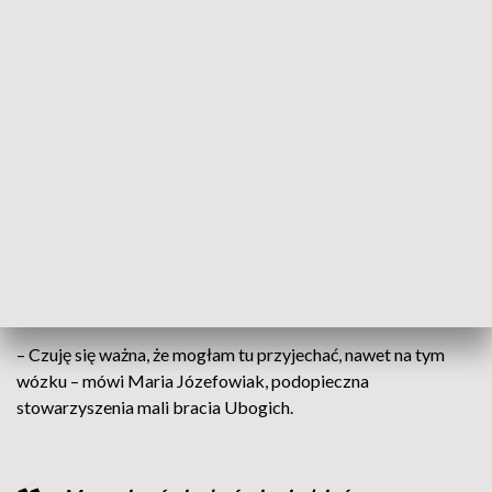
To jest takie spotkanie, na które seniorzy i
wolontariusze czekają przez cały rok, by
zasiąść przy tym wspólnym stole,
porozmawiać, poznać się nawzajem i
świętować
– mówi Marta Knopińska, koordynatorka
regionalna stowarzyszenia mali bracia Ubogich.
Wigilia organizowana przez stowarzyszenie dla wielu
uczestników jest jedyną okazją do wspólnego świętowania.
– Czuję się ważna, że mogłam tu przyjechać, nawet na tym
wózku – mówi Maria Józefowiak, podopieczna
stowarzyszenia mali bracia Ubogich.