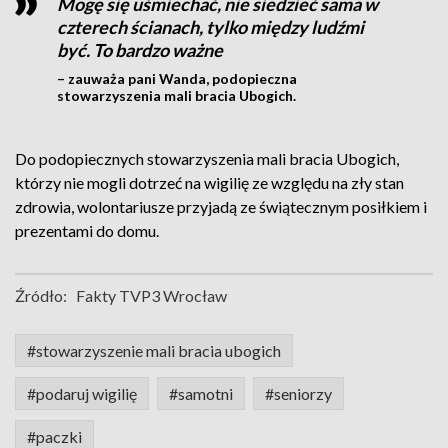
Mogę się uśmiechać, nie siedzieć sama w
czterech ścianach, tylko między ludźmi
być. To bardzo ważne
– zauważa pani Wanda, podopieczna
stowarzyszenia mali bracia Ubogich.
Do podopiecznych stowarzyszenia mali bracia Ubogich,
którzy nie mogli dotrzeć na wigilię ze względu na zły stan
zdrowia, wolontariusze przyjadą ze świątecznym posiłkiem i
prezentami do domu.
Źródło:
Fakty TVP3 Wrocław
#stowarzyszenie mali bracia ubogich
#podaruj wigilię
#samotni
#seniorzy
#paczki