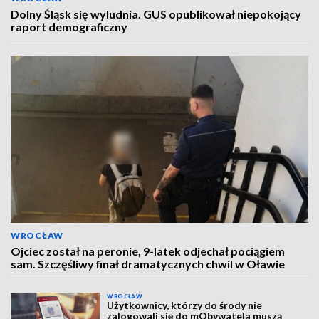
Dolny Śląsk się wyludnia. GUS opublikował niepokojący
raport demograficzny
WROCŁAW
Ojciec został na peronie, 9-latek odjechał pociągiem
sam. Szczęśliwy finał dramatycznych chwil w Oławie
WROCŁAW
Użytkownicy, którzy do środy nie
zalogowali się do mObywatela muszą