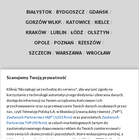
BIAŁYSTOK
/
BYDGOSZCZ
/
GDAŃSK
/
GORZÓW WLKP.
/
KATOWICE
/
KIELCE
/
KRAKÓW
/
LUBLIN
/
ŁÓDŹ
/
OLSZTYN
/
OPOLE
/
POZNAŃ
/
RZESZÓW
/
SZCZECIN
/
WARSZAWA
/
WROCŁAW
Szanujemy Twoją prywatność
Dołącz do nas:
Kliknij "Akceptuję i przechodzę do serwisu", aby wyrazić zgody na
korzystanie z technologii automatycznego śledzenia i zbierania danych,
TVP
dostęp do informacji na Twoim urządzeniu końcowym i ich
Abonament TVP
przechowywanie oraz na przetwarzanie Twoich danych osobowych przez
Regulamin TVP
nas, czyli Telewizję Polską S.A. w likwidacji (zwaną dalej również „TVP”),
Emisja w TVP
Polityka prywatności
Zaufanych Partnerów z IAB* (1201 firm)
oraz pozostałych
Zaufanych
Partnerów TVP (93 firm)
, w celach marketingowych (w tym do
Centrum informacji TVP
Moje zgody
zautomatyzowanego dopasowania reklam do Twoich zainteresowań i
mierzenia ich skuteczności) i pozostałych, które wskazujemy poniżej, a
Naziemna Telewizja Cyfrowa
Pomoc