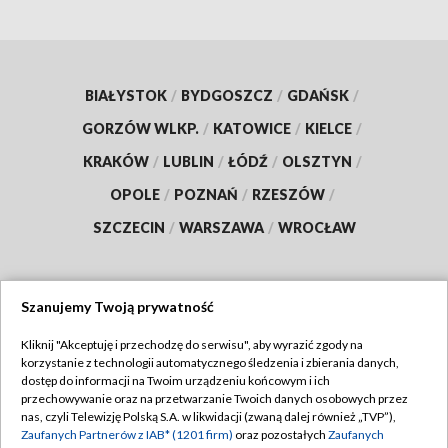
BIAŁYSTOK
/
BYDGOSZCZ
/
GDAŃSK
/
GORZÓW WLKP.
/
KATOWICE
/
KIELCE
/
KRAKÓW
/
LUBLIN
/
ŁÓDŹ
/
OLSZTYN
/
OPOLE
/
POZNAŃ
/
RZESZÓW
/
SZCZECIN
/
WARSZAWA
/
WROCŁAW
Szanujemy Twoją prywatność
Dołącz do nas:
Kliknij "Akceptuję i przechodzę do serwisu", aby wyrazić zgody na
korzystanie z technologii automatycznego śledzenia i zbierania danych,
TVP
dostęp do informacji na Twoim urządzeniu końcowym i ich
Abonament TVP
przechowywanie oraz na przetwarzanie Twoich danych osobowych przez
Regulamin TVP
nas, czyli Telewizję Polską S.A. w likwidacji (zwaną dalej również „TVP”),
Emisja w TVP
Polityka prywatności
Zaufanych Partnerów z IAB* (1201 firm)
oraz pozostałych
Zaufanych