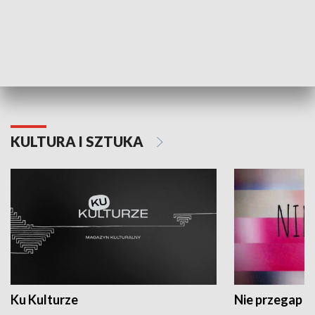
Dlaczego krowa...
Energia Przysz
KULTURA I SZTUKA
Ku Kulturze
Nie przegap