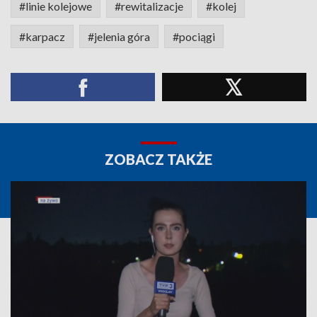
#linie kolejowe
#rewitalizacje
#kolej
#karpacz
#jelenia góra
#pociągi
ZOBACZ TAKŻE