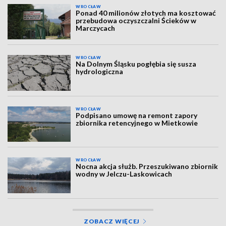
WROCŁAW
Ponad 40 milionów złotych ma kosztować
przebudowa oczyszczalni Ścieków w
Marczycach
WROCŁAW
Na Dolnym Śląsku pogłębia się susza
hydrologiczna
WROCŁAW
Podpisano umowę na remont zapory
zbiornika retencyjnego w Mietkowie
WROCŁAW
Nocna akcja służb. Przeszukiwano zbiornik
wodny w Jelczu-Laskowicach
ZOBACZ WIĘCEJ