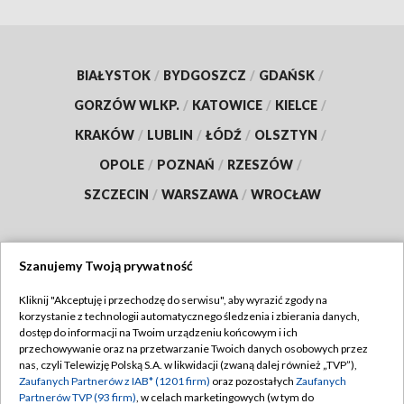
BIAŁYSTOK
/
BYDGOSZCZ
/
GDAŃSK
/
GORZÓW WLKP.
/
KATOWICE
/
KIELCE
/
KRAKÓW
/
LUBLIN
/
ŁÓDŹ
/
OLSZTYN
/
OPOLE
/
POZNAŃ
/
RZESZÓW
/
SZCZECIN
/
WARSZAWA
/
WROCŁAW
Szanujemy Twoją prywatność
Dołącz do nas:
Kliknij "Akceptuję i przechodzę do serwisu", aby wyrazić zgody na
korzystanie z technologii automatycznego śledzenia i zbierania danych,
TVP
dostęp do informacji na Twoim urządzeniu końcowym i ich
Abonament TVP
przechowywanie oraz na przetwarzanie Twoich danych osobowych przez
Regulamin TVP
nas, czyli Telewizję Polską S.A. w likwidacji (zwaną dalej również „TVP”),
Emisja w TVP
Polityka prywatności
Zaufanych Partnerów z IAB* (1201 firm)
oraz pozostałych
Zaufanych
Partnerów TVP (93 firm)
, w celach marketingowych (w tym do