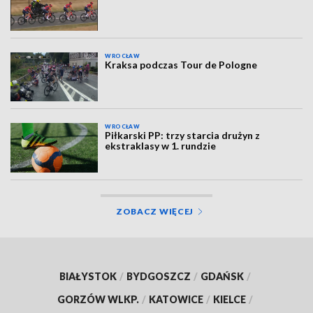
WROCŁAW
Kraksa podczas Tour de Pologne
WROCŁAW
Piłkarski PP: trzy starcia drużyn z
ekstraklasy w 1. rundzie
ZOBACZ WIĘCEJ
BIAŁYSTOK
/
BYDGOSZCZ
/
GDAŃSK
/
GORZÓW WLKP.
/
KATOWICE
/
KIELCE
/