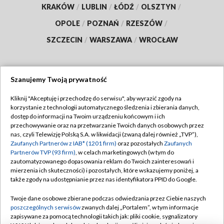
KRAKÓW
/
LUBLIN
/
ŁÓDŹ
/
OLSZTYN
/
OPOLE
/
POZNAŃ
/
RZESZÓW
/
SZCZECIN
/
WARSZAWA
/
WROCŁAW
Szanujemy Twoją prywatność
Dołącz do nas:
Kliknij "Akceptuję i przechodzę do serwisu", aby wyrazić zgody na
korzystanie z technologii automatycznego śledzenia i zbierania danych,
TVP
dostęp do informacji na Twoim urządzeniu końcowym i ich
Abonament TVP
przechowywanie oraz na przetwarzanie Twoich danych osobowych przez
Regulamin TVP
nas, czyli Telewizję Polską S.A. w likwidacji (zwaną dalej również „TVP”),
Emisja w TVP
Polityka prywatności
Zaufanych Partnerów z IAB* (1201 firm)
oraz pozostałych
Zaufanych
Partnerów TVP (93 firm)
, w celach marketingowych (w tym do
Centrum informacji TVP
Moje zgody
zautomatyzowanego dopasowania reklam do Twoich zainteresowań i
mierzenia ich skuteczności) i pozostałych, które wskazujemy poniżej, a
Naziemna Telewizja Cyfrowa
Pomoc
także zgody na udostępnianie przez nas identyfikatora PPID do Google.
Sklep TVP
Biuro reklamy
Twoje dane osobowe zbierane podczas odwiedzania przez Ciebie naszych
Rada Programowa
Kontakt
poszczególnych serwisów
zwanych dalej „Portalem”, w tym informacje
zapisywane za pomocą technologii takich jak: pliki cookie, sygnalizatory
System NOS