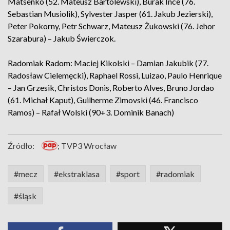
Matsenko (52. Mateusz Bartolewski), Burak Ince (76.
Sebastian Musiolik), Sylvester Jasper (61. Jakub Jezierski),
Peter Pokorny, Petr Schwarz, Mateusz Żukowski (76. Jehor
Szarabura) – Jakub Świerczok.
Radomiak Radom: Maciej Kikolski – Damian Jakubik (77.
Radosław Cielemęcki), Raphael Rossi, Luizao, Paulo Henrique
– Jan Grzesik, Christos Donis, Roberto Alves, Bruno Jordao
(61. Michał Kaput), Guilherme Zimovski (46. Francisco
Ramos) – Rafał Wolski (90+3. Dominik Banach)
Źródło:
; TVP3 Wrocław
#mecz
#ekstraklasa
#sport
#radomiak
#śląsk