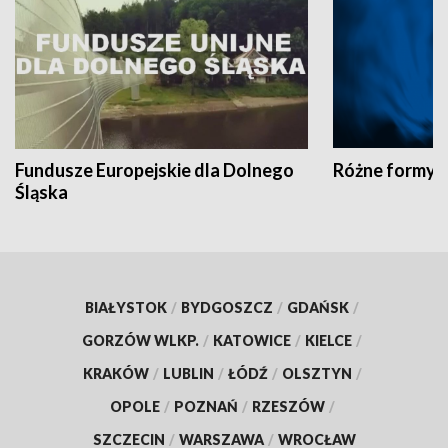
Fundusze Europejskie dla Dolnego
Różne formy t
Śląska
BIAŁYSTOK
/
BYDGOSZCZ
/
GDAŃSK
/
GORZÓW WLKP.
/
KATOWICE
/
KIELCE
/
KRAKÓW
/
LUBLIN
/
ŁÓDŹ
/
OLSZTYN
/
OPOLE
/
POZNAŃ
/
RZESZÓW
/
SZCZECIN
/
WARSZAWA
/
WROCŁAW