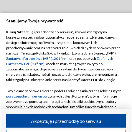
Szanujemy Twoją prywatność
Dołącz do nas:
Kliknij "Akceptuję i przechodzę do serwisu", aby wyrazić zgody na
korzystanie z technologii automatycznego śledzenia i zbierania danych,
TVP
dostęp do informacji na Twoim urządzeniu końcowym i ich
Abonament TVP
przechowywanie oraz na przetwarzanie Twoich danych osobowych przez
Regulamin TVP
nas, czyli Telewizję Polską S.A. w likwidacji (zwaną dalej również „TVP”),
Emisja w TVP
Polityka prywatności
Zaufanych Partnerów z IAB* (1201 firm)
oraz pozostałych
Zaufanych
Partnerów TVP (93 firm)
, w celach marketingowych (w tym do
Centrum informacji TVP
Moje zgody
zautomatyzowanego dopasowania reklam do Twoich zainteresowań i
mierzenia ich skuteczności) i pozostałych, które wskazujemy poniżej, a
Naziemna Telewizja Cyfrowa
Pomoc
także zgody na udostępnianie przez nas identyfikatora PPID do Google.
Sklep TVP
Biuro reklamy
Twoje dane osobowe zbierane podczas odwiedzania przez Ciebie naszych
Rada Programowa
Kontakt
poszczególnych serwisów
zwanych dalej „Portalem”, w tym informacje
zapisywane za pomocą technologii takich jak: pliki cookie, sygnalizatory
System NOS
WWW lub innych podobnych technologii umożliwiających świadczenie
dopasowanych i bezpiecznych usług, personalizację treści oraz reklam,
Informacje o nadawcy
Kanały
udostępnianie funkcji mediów społecznościowych oraz analizowanie
Akceptuję i przechodzę do serwisu
ruchu w Internecie.
Program dla prasy
©2026 Telewizja Polska S.A. w likwidacji