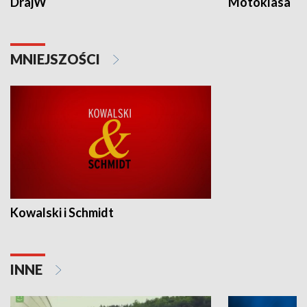
DrajW
Motoklasa
MNIEJSZOŚCI
Kowalski i Schmidt
INNE