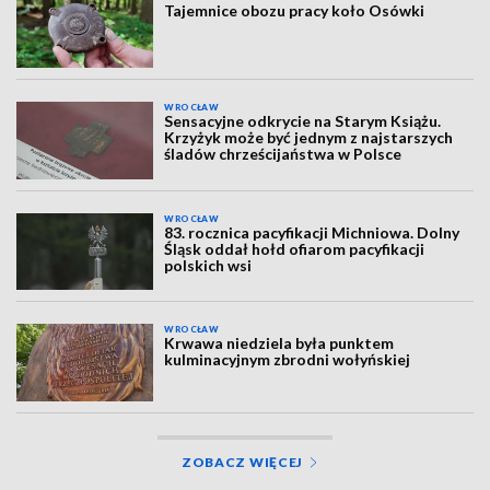
Tajemnice obozu pracy koło Osówki
WROCŁAW
Sensacyjne odkrycie na Starym Książu.
Krzyżyk może być jednym z najstarszych
śladów chrześcijaństwa w Polsce
WROCŁAW
83. rocznica pacyfikacji Michniowa. Dolny
Śląsk oddał hołd ofiarom pacyfikacji
polskich wsi
WROCŁAW
Krwawa niedziela była punktem
kulminacyjnym zbrodni wołyńskiej
ZOBACZ WIĘCEJ