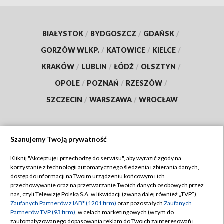
BIAŁYSTOK
/
BYDGOSZCZ
/
GDAŃSK
/
GORZÓW WLKP.
/
KATOWICE
/
KIELCE
/
KRAKÓW
/
LUBLIN
/
ŁÓDŹ
/
OLSZTYN
/
OPOLE
/
POZNAŃ
/
RZESZÓW
/
SZCZECIN
/
WARSZAWA
/
WROCŁAW
Szanujemy Twoją prywatność
Dołącz do nas:
Kliknij "Akceptuję i przechodzę do serwisu", aby wyrazić zgody na
korzystanie z technologii automatycznego śledzenia i zbierania danych,
TVP
dostęp do informacji na Twoim urządzeniu końcowym i ich
Abonament TVP
przechowywanie oraz na przetwarzanie Twoich danych osobowych przez
Regulamin TVP
nas, czyli Telewizję Polską S.A. w likwidacji (zwaną dalej również „TVP”),
Emisja w TVP
Polityka prywatności
Zaufanych Partnerów z IAB* (1201 firm)
oraz pozostałych
Zaufanych
Partnerów TVP (93 firm)
, w celach marketingowych (w tym do
Centrum informacji TVP
Moje zgody
zautomatyzowanego dopasowania reklam do Twoich zainteresowań i