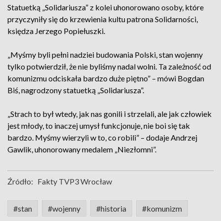
Statuetką „Solidariusza” z kolei uhonorowano osoby, które
przyczyniły się do krzewienia kultu patrona Solidarności,
księdza Jerzego Popiełuszki.
„Myśmy byli pełni nadziei budowania Polski, stan wojenny
tylko potwierdził, że nie byliśmy nadal wolni. Ta zależność od
komunizmu odciskała bardzo duże piętno” – mówi Bogdan
Biś, nagrodzony statuetką „Solidariusza”.
„Strach to był wtedy, jak nas gonili i strzelali, ale jak człowiek
jest młody, to inaczej umysł funkcjonuje, nie boi się tak
bardzo. Myśmy wierzyli w to, co robili” – dodaje Andrzej
Gawlik, uhonorowany medalem „Niezłomni”.
Źródło:
Fakty TVP3 Wrocław
#stan
#wojenny
#historia
#komunizm