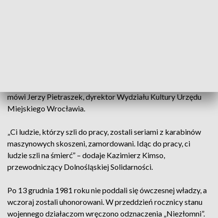
Kempa, doradca Prezydenta RP.
Działacze Solidarności upamiętnili dziś również Kazimierza
Zastawnego. 24-letni wrocławianin wyjechał na Wybrzeże za
pracą.
„W 1970 roku pracował w Stoczni Gdańskiej i jako jedna z
pierwszych ofiar podczas wydarzeń został zastrzelony” –
mówi Jerzy Pietraszek, dyrektor Wydziału Kultury Urzędu
Miejskiego Wrocławia.
„Ci ludzie, którzy szli do pracy, zostali seriami z karabinów
maszynowych skoszeni, zamordowani. Idąc do pracy, ci
ludzie szli na śmierć” – dodaje Kazimierz Kimso,
przewodniczący Dolnośląskiej Solidarności.
Po 13 grudnia 1981 roku nie poddali się ówczesnej władzy, a
wczoraj zostali uhonorowani. W przeddzień rocznicy stanu
wojennego działaczom wręczono odznaczenia „Niezłomni”.