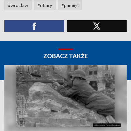
#wrocław
#ofiary
#pamięć
ZOBACZ TAKŻE