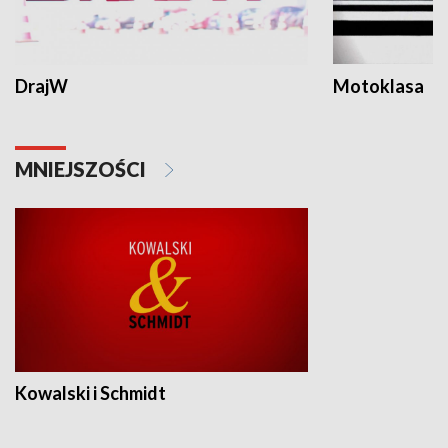
DrajW
Motoklasa
MNIEJSZOŚCI
Kowalski i Schmidt