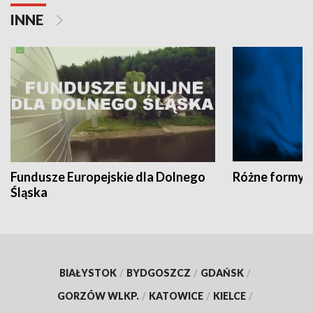
INNE
Fundusze Europejskie dla Dolnego
Różne formy t
Śląska
BIAŁYSTOK
/
BYDGOSZCZ
/
GDAŃSK
/
GORZÓW WLKP.
/
KATOWICE
/
KIELCE
/