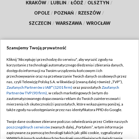
KRAKÓW
/
LUBLIN
/
ŁÓDŹ
/
OLSZTYN
/
OPOLE
/
POZNAŃ
/
RZESZÓW
/
SZCZECIN
/
WARSZAWA
/
WROCŁAW
Szanujemy Twoją prywatność
Dołącz do nas:
Kliknij "Akceptuję i przechodzę do serwisu", aby wyrazić zgody na
korzystanie z technologii automatycznego śledzenia i zbierania danych,
TVP
dostęp do informacji na Twoim urządzeniu końcowym i ich
Abonament TVP
przechowywanie oraz na przetwarzanie Twoich danych osobowych przez
Regulamin TVP
nas, czyli Telewizję Polską S.A. w likwidacji (zwaną dalej również „TVP”),
Emisja w TVP
Polityka prywatności
Zaufanych Partnerów z IAB* (1201 firm)
oraz pozostałych
Zaufanych
Partnerów TVP (93 firm)
, w celach marketingowych (w tym do
Centrum informacji TVP
Moje zgody
zautomatyzowanego dopasowania reklam do Twoich zainteresowań i
mierzenia ich skuteczności) i pozostałych, które wskazujemy poniżej, a
Naziemna Telewizja Cyfrowa
Pomoc
także zgody na udostępnianie przez nas identyfikatora PPID do Google.
Sklep TVP
Biuro reklamy
Twoje dane osobowe zbierane podczas odwiedzania przez Ciebie naszych
Rada Programowa
Kontakt
poszczególnych serwisów
zwanych dalej „Portalem”, w tym informacje
zapisywane za pomocą technologii takich jak: pliki cookie, sygnalizatory
System NOS
WWW lub innych podobnych technologii umożliwiających świadczenie