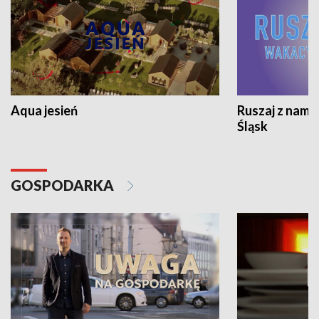
Aqua jesień
Ruszaj z nami
Śląsk
GOSPODARKA