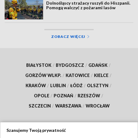
Dolnośląscy strażacy ruszyli do Hiszpanii.
Pomogą walczyć z pożarami lasów
ZOBACZ WIĘCEJ
BIAŁYSTOK
/
BYDGOSZCZ
/
GDAŃSK
/
GORZÓW WLKP.
/
KATOWICE
/
KIELCE
/
KRAKÓW
/
LUBLIN
/
ŁÓDŹ
/
OLSZTYN
/
OPOLE
/
POZNAŃ
/
RZESZÓW
/
SZCZECIN
/
WARSZAWA
/
WROCŁAW
Szanujemy Twoją prywatność
Dołącz do nas: