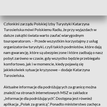
Ale w przypadku wyjazdów do Izraela należy pamiętać o
uzyskaniu elektronicznej zgody na wjazd ETA-IL. Z kolei, aby
wyjechać do Tunezji, konieczny będzie paszport.
Członkini zarządu Polskiej Izby Turystyki Katarzyna
Turosieńska mówi Polskiemu Radiu, że przy wyjazdach w
dalsze zakątki świata warto zaufać wiarygodnym
touroperatorom. – Przede wszystkim korzystajmy z usług
organizatorów turystyki, czyli takich podmiotów, które dają
nam gwarancję, które są ubezpieczone i które zadbają o nasz
pobyt zarówno w czasie, gdy wszystko będzie przebiegało
komfortowo, jak i w momencie, kiedy pojawią się
jakiekolwiek sytuacje kryzysowe – dodaje Katarzyna
Turosieńska.
Aktualne informacje dla podróżujących za granicę można
znaleźć na stronach internetowych MSZ w zakładce
„Informacje dla podróżujących”. Dostępna jest również
aplikacja „Polak za granicą”. Ponadto ministerstwo zachęca