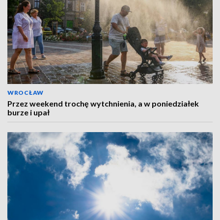
WROCŁAW
Przez weekend trochę wytchnienia, a w poniedziałek
burze i upał