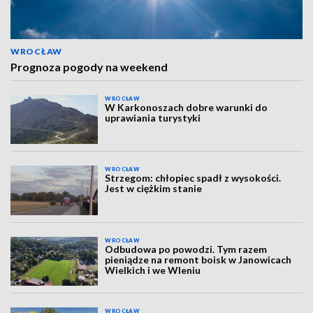
WROCŁAW
Prognoza pogody na weekend
WROCŁAW
W Karkonoszach dobre warunki do
uprawiania turystyki
WROCŁAW
Strzegom: chłopiec spadł z wysokości.
Jest w ciężkim stanie
WROCŁAW
Odbudowa po powodzi. Tym razem
pieniądze na remont boisk w Janowicach
Wielkich i we Wleniu
WROCŁAW