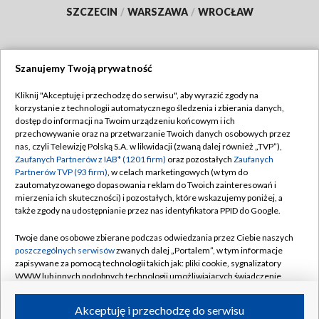
SZCZECIN
/
WARSZAWA
/
WROCŁAW
Szanujemy Twoją prywatność
Dołącz do nas:
Kliknij "Akceptuję i przechodzę do serwisu", aby wyrazić zgody na
korzystanie z technologii automatycznego śledzenia i zbierania danych,
TVP
dostęp do informacji na Twoim urządzeniu końcowym i ich
Abonament TVP
przechowywanie oraz na przetwarzanie Twoich danych osobowych przez
Regulamin TVP
nas, czyli Telewizję Polską S.A. w likwidacji (zwaną dalej również „TVP”),
Emisja w TVP
Polityka prywatności
Zaufanych Partnerów z IAB* (1201 firm)
oraz pozostałych
Zaufanych
Partnerów TVP (93 firm)
, w celach marketingowych (w tym do
Centrum informacji TVP
Moje zgody
zautomatyzowanego dopasowania reklam do Twoich zainteresowań i
mierzenia ich skuteczności) i pozostałych, które wskazujemy poniżej, a
Naziemna Telewizja Cyfrowa
Pomoc
także zgody na udostępnianie przez nas identyfikatora PPID do Google.
Sklep TVP
Biuro reklamy
Twoje dane osobowe zbierane podczas odwiedzania przez Ciebie naszych
Rada Programowa
Kontakt
poszczególnych serwisów
zwanych dalej „Portalem”, w tym informacje
zapisywane za pomocą technologii takich jak: pliki cookie, sygnalizatory
System NOS
WWW lub innych podobnych technologii umożliwiających świadczenie
dopasowanych i bezpiecznych usług, personalizację treści oraz reklam,
Informacje o nadawcy
Kanały
udostępnianie funkcji mediów społecznościowych oraz analizowanie
Akceptuję i przechodzę do serwisu
ruchu w Internecie.
Program dla prasy