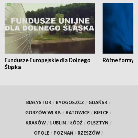
Fundusze Europejskie dla Dolnego
Różne formy t
Śląska
BIAŁYSTOK
/
BYDGOSZCZ
/
GDAŃSK
/
GORZÓW WLKP.
/
KATOWICE
/
KIELCE
/
KRAKÓW
/
LUBLIN
/
ŁÓDŹ
/
OLSZTYN
/
OPOLE
/
POZNAŃ
/
RZESZÓW
/