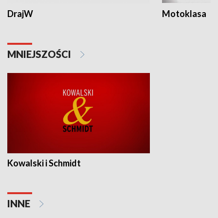
DrajW
Motoklasa
MNIEJSZOŚCI
Kowalski i Schmidt
INNE