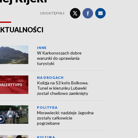
UDOSTĘPNIJ:
KTUALNOŚCI
INNE
W Karkonoszach dobre
warunki do uprawiania
turystyki
NA DROGACH
Kolizja na S3 koło Bolkowa.
Tunel w kierunku Lubawki
został chwilowo zamknięty
POLITYKA
Morawiecki: nadzieje Jagodna
zostały całkowicie
pogrzebane
KULTURA