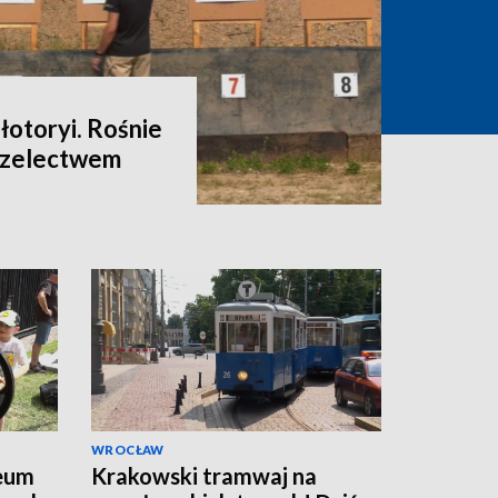
łotoryi. Rośnie
rzelectwem
WROCŁAW
eum
Krakowski tramwaj na