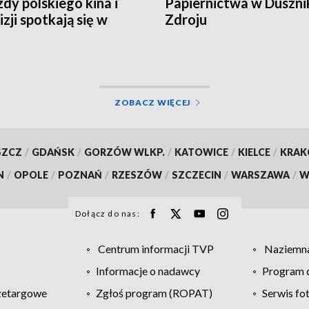
dy polskiego kina i
Papiernictwa w Duszni
zji spotkają się w
Zdroju
u
ZOBACZ WIĘCEJ
SZCZ
/
GDAŃSK
/
GORZÓW WLKP.
/
KATOWICE
/
KIELCE
/
KRA
N
/
OPOLE
/
POZNAŃ
/
RZESZÓW
/
SZCZECIN
/
WARSZAWA
/
W
Dołącz do nas:
Centrum informacji TVP
Naziemna
Informacje o nadawcy
Program d
zetargowe
Zgłoś program (ROPAT)
Serwis fo