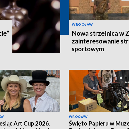
WROCŁAW
cie”
Nowa strzelnica w Z
zainteresowanie st
sportowym
AW
WROCŁAW
esiąc Art Cup 2026.
Święto Papieru w Muz