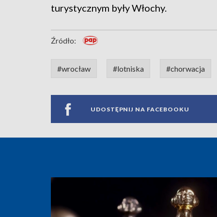
turystycznym były Włochy.
Źródło:
#wrocław
#lotniska
#chorwacja
UDOSTĘPNIJ NA FACEBOOKU