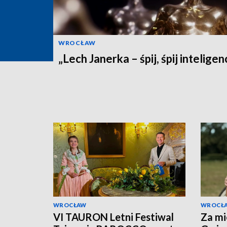
WROCŁAW
„Lech Janerka – śpij, śpij inteligen
WROCŁAW
WROCŁ
VI TAURON Letni Festiwal
Za mi