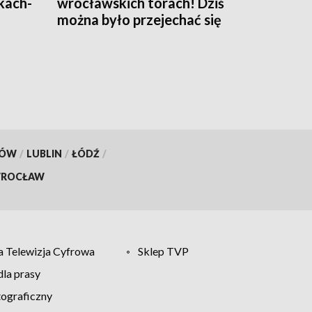
kach-
wrocławskich torach! Dziś
można było przejechać się
składem Konstal N
KÓW
/
LUBLIN
/
ŁÓDŹ
/
ROCŁAW
 Telewizja Cyfrowa
Sklep TVP
la prasy
tograficzny