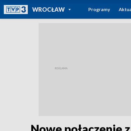
POWRÓT DO
WROCŁAW
Programy
Aktua
TVP REGIONY
Nowe połączenie z