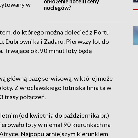
obłożenie hoteli i ceny
 cytowany w
noclegów?
tem, do którego można dolecieć z Portu
u, Dubrownika i Zadaru. Pierwszy lot do
a. Trwające ok. 90 minut loty będą
wą główną bazę serwisową, w której może
ty. Z wrocławskiego lotniska linia ta w
3 trasy połączeń.
letnim (od kwietnia do października br.)
oferowało loty w niemal 90 kierunkach na
i Afryce. Najpopularniejszym kierunkiem