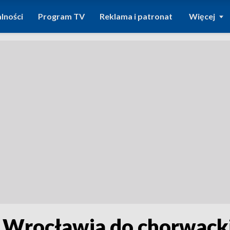
lności
Program TV
Reklama i patronat
Więcej
 Wrocławia do chorwackie