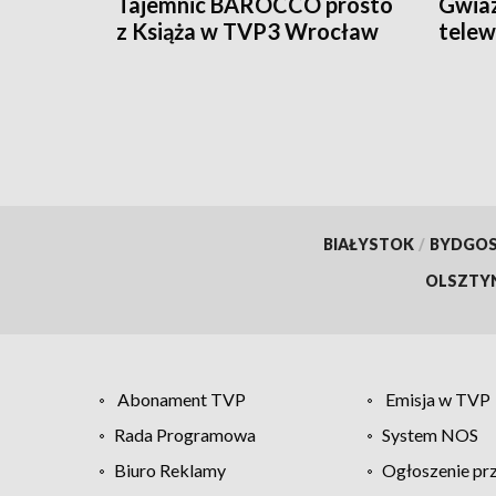
Tajemnic BAROCCO prosto
Gwiaz
z Książa w TVP3 Wrocław
telewi
Książ
BIAŁYSTOK
/
BYDGO
OLSZTY
Abonament TVP
Emisja w TVP
Rada Programowa
System NOS
Biuro Reklamy
Ogłoszenie pr