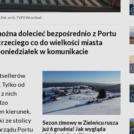
(fot. arch. TVP3 Wrocław)
ożna dolecieć bezpośrednio z Portu
rzeciego co do wielkości miasta
oniedziałek w komunikacie
stsellerów
 Tylko od
 z nich
dzo
ten kierunek,
i ze stolicy
Sezon zimowy w Zieleńcu rusza
już 6 grudnia! Jak wygląda
arządu Portu